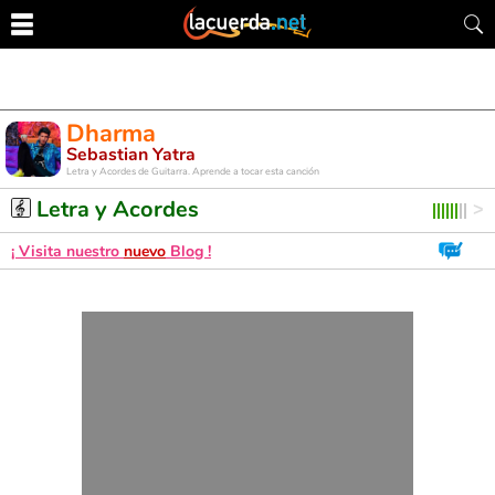
Dharma
Sebastian Yatra
Letra y Acordes de Guitarra. Aprende a tocar esta canción
Letra y Acordes
¡ Visita nuestro
nuevo
Blog !