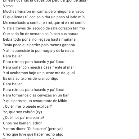
En esta cuando la dabas por perdida (por perdida)
Verso:
Muchas llenaron mi cama, pero ninguna el vacío
El que llenas tú con solo dar un paso al lado mío
Me enseñaste a confiar en mí, que ni en mí confío
Viste a través del escudo de este corazón tan frío
Que cada fin de semana salía con sus panas
Bebía todo por si no llegaba hasta mañana
Tenía poco que perder, pero menos ganaba
Y ahí apareciste tú por magia y de la nada
Para bailar
Para reírnos, para hacerlo y pa' llorar
Para soñar con nuestra casa frente al mar
Y si acabamos bajo un puente me da igual
Es una suite presidencial contigo
Para bailar
Para reírnos, para hacerlo y pa' llorar
Para tomarnos diez cervezas en un bar
Y que parezca un restaurante de Milán
¿Quién me lo puede explicar?
Yo, que soy cabrón (ey)
¿Qué hice pa' merecerte?
Unos me llaman ladrón
Y otros dicen: "Qué suerte" (pero yo)
Creo que tuve que haber hecho algo