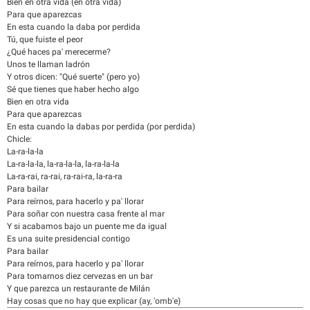
Bien en otra vida (en otra vida)
Para que aparezcas
En esta cuando la daba por perdida
Tú, que fuiste el peor
¿Qué haces pa' merecerme?
Unos te llaman ladrón
Y otros dicen: "Qué suerte" (pero yo)
Sé que tienes que haber hecho algo
Bien en otra vida
Para que aparezcas
En esta cuando la dabas por perdida (por perdida)
Chicle:
La-ra-la-la
La-ra-la-la, la-ra-la-la, la-ra-la-la
La-ra-rai, ra-rai, ra-rai-ra, la-ra-ra
Para bailar
Para reírnos, para hacerlo y pa' llorar
Para soñar con nuestra casa frente al mar
Y si acabamos bajo un puente me da igual
Es una suite presidencial contigo
Para bailar
Para reírnos, para hacerlo y pa' llorar
Para tomarnos diez cervezas en un bar
Y que parezca un restaurante de Milán
Hay cosas que no hay que explicar (ay, 'omb'e)