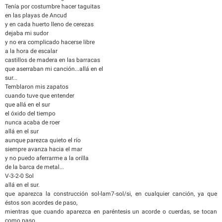
Tenía por costumbre hacer taguitas
en las playas de Ancud
y en cada huerto lleno de cerezas
dejaba mi sudor
y no era complicado hacerse libre
a la hora de escalar
castillos de madera en las barracas
que aserraban mi canción...allá en el
sur...
Temblaron mis zapatos
cuando tuve que entender
que allá en el sur
el óxido del tiempo
nunca acaba de roer
allá en el sur
aunque parezca quieto el río
siempre avanza hacia el mar
y no puedo aferrarme a la orilla
de la barca de metal...
V-3-2-0 Sol
allá en el sur.
que aparezca la construcción sol-lam7-sol/si, en cualquier canción, ya que
éstos son acordes de paso,
mientras que cuando aparezca en paréntesis un acorde o cuerdas, se tocan
como paso.