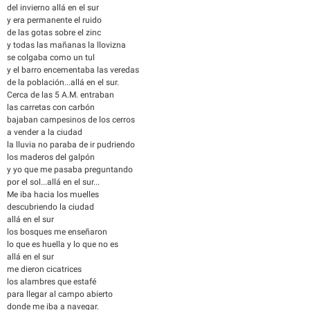
del invierno allá en el sur
y era permanente el ruido
de las gotas sobre el zinc
y todas las mañanas la llovizna
se colgaba como un tul
y el barro encementaba las veredas
de la población...allá en el sur.
Cerca de las 5 A.M. entraban
las carretas con carbón
bajaban campesinos de los cerros
a vender a la ciudad
la lluvia no paraba de ir pudriendo
los maderos del galpón
y yo que me pasaba preguntando
por el sol...allá en el sur...
Me iba hacia los muelles
descubriendo la ciudad
allá en el sur
los bosques me enseñaron
lo que es huella y lo que no es
allá en el sur
me dieron cicatrices
los alambres que estafé
para llegar al campo abierto
donde me iba a navegar.