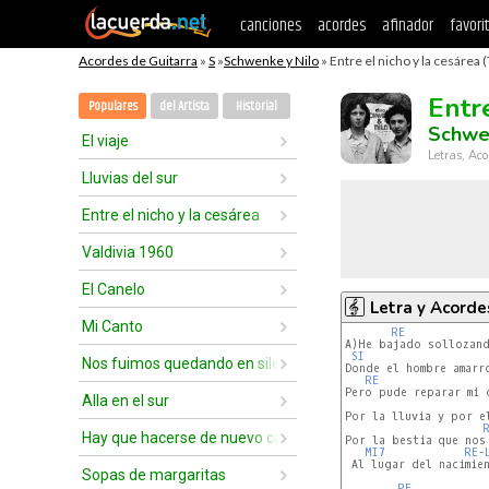
canciones
acordes
afinador
favori
Acordes de Guitarra
»
S
»
Schwenke y Nilo
» Entre el nicho y la cesárea (
Entr
Populares
del Artista
Historial
Schwen
El viaje
Letras, Aco
Lluvias del sur
Entre el nicho y la cesárea
Valdivia 1960
El Canelo
Letra y Acorde
Mi Canto
RE
A)He bajado sollozand
SI
Nos fuimos quedando en silencio
Donde el hombre amarr
RE
Pero pude reparar mi 
Alla en el sur
                      
Por la lluvia y por el
Hay que hacerse de nuevo cada día
Por la bestia que nos 
MI7
RE
-
 Al lugar del nacimien
Sopas de margaritas
RE