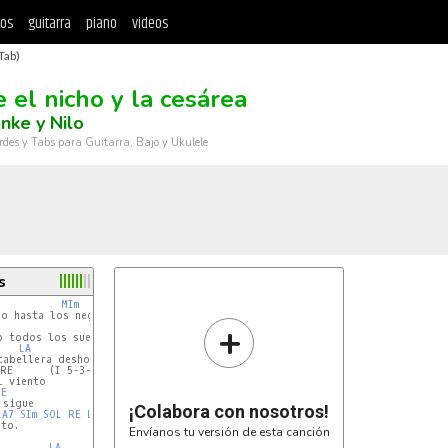
tos
guitarra
piano
videos
Tab)
e el nicho y la cesárea
ke y Nilo
rdes y Tabs para Guitarra, Bajo y Ukulele
s
MIm
LA
o hasta los negros subterranos

+
o todos los sueños de su hermano

LA
SOL
cabellera deshojada

RE      (I 5-3-2-0-3-2-0 II-2) SOL

 viento

RE
sigue

¡Colabora con nosotros!
LA7
SIm
SOL
RE
LA
to.

Envíanos tu versión de esta canción
LA