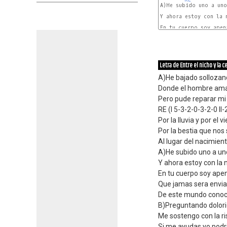
A)He subido uno a uno
Y ahora estoy con la 
En tu cuerpo soy apen
Letra de Entre el nicho y la c
A)He bajado sollozan
Donde el hombre ama
Pero pude reparar mi
RE (I 5-3-2-0-3-2-0 II
Por la lluvia y por el v
Por la bestia que nos
Al lugar del nacimient
A)He subido uno a uno
Y ahora estoy con la
En tu cuerpo soy apen
Que jamas sera envi
De este mundo conoc
B)Preguntando dolorid
Me sostengo con la ri
Si me ayudas yo podri