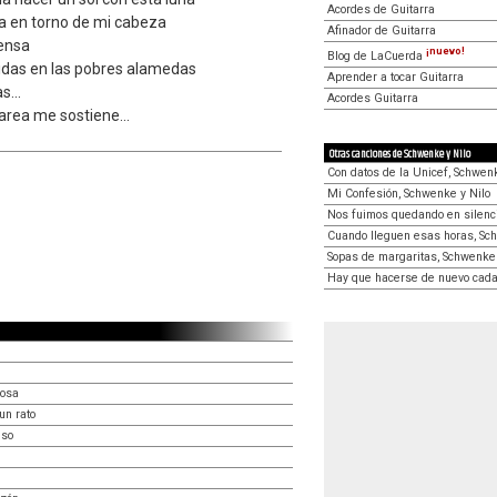
Acordes de Guitarra
la en torno de mi cabeza
Afinador de Guitarra
iensa
¡nuevo!
Blog de LaCuerda
ridas en las pobres alamedas
Aprender a tocar Guitarra
s...
Acordes Guitarra
sarea me sostiene...
Otras canciones de Schwenke y Nilo
Con datos de la Unicef, Schwenk
Mi Confesión, Schwenke y Nilo
Nos fuimos quedando en silenci
Cuando lleguen esas horas, Sc
Sopas de margaritas, Schwenke 
Hay que hacerse de nuevo cada 
iosa
un rato
eso