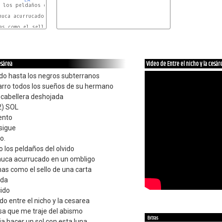
 los peldaños del olvido

nuca acurrucado en un ombligo

as como el sello de una carta

esárea
Video de Entre el nicho y la cesár
do hasta los negros subterranos
rro todos los sueños de su hermano
 cabellera deshojada
-2) SOL
iento
 sigue
o.
 los peldaños del olvido
 nuca acurrucado en un ombligo
as como el sello de una carta
ada
ido
o entre el nicho y la cesarea
sa que me traje del abismo
Extras
a hacer un sol con esta luna