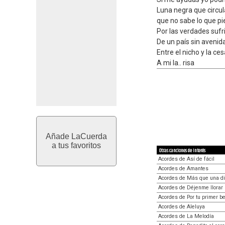
Luna negra que circu
que no sabe lo que p
Por las verdades suf
De un país sin avenida
Entre el nicho y la ce
A mi la.. risa
Añade LaCuerda
a tus favoritos
Otras canciones de interés
Acordes de Así de fácil
Acordes de Amantes
Acordes de Más que una d
Acordes de Déjenme llorar 
Acordes de Por tu primer b
Acordes de Aleluya
Acordes de La Melodía