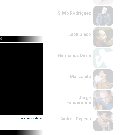
Silvio Rodriguez
León Gieco
ea
Hermanos Devia
Manzanita
Jorge
Fandermole
[ver más videos]
Andrés Cepeda