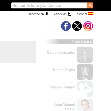
⚲
Inscripción
Conexión
Artistas Sugeridos
Quique González
Nacho Vegas
Nahuel Pennisi
Joan Manuel
Serrat