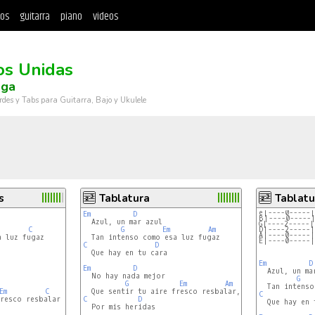
tos
guitarra
piano
videos
s Unidas
oga
rdes y Tabs para Guitarra, Bajo y Ukulele
s
Tablatura
Tablatu
e|----0-----|
Em
D
B|----0-----
  Azul, un mar azul

G|----2-----|
C
G
Em
Am
D|----2-----|
A|----0-----|
 luz fugaz

E|----0-----|
C
D
  Que hay en tu cara

Em
D
Em
D
  Azul, un mar
  No hay nada mejor

G
G
Em
Am
Em
C
C
resco resbalar

C
D
  Que hay en t
  Por mis heridas
