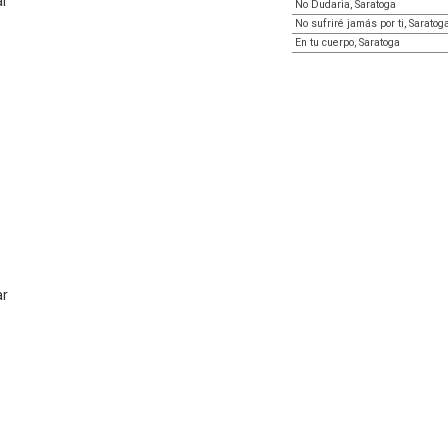
ar
No Dudaria, Saratoga
No sufriré jamás por ti, Saratog
En tu cuerpo, Saratoga
ar