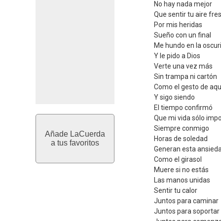
No hay nada mejor
Que sentir tu aire fre
Por mis heridas
Sueño con un final
Me hundo en la oscur
Y le pido a Dios
Verte una vez más
Sin trampa ni cartón
Como el gesto de aque
Y sigo siendo
El tiempo confirmó
Que mi vida sólo impo
Siempre conmigo
Añade LaCuerda
Horas de soledad
a tus favoritos
Generan esta ansied
Como el girasol
Muere si no estás
Las manos unidas
Sentir tu calor
Juntos para caminar
Juntos para soportar