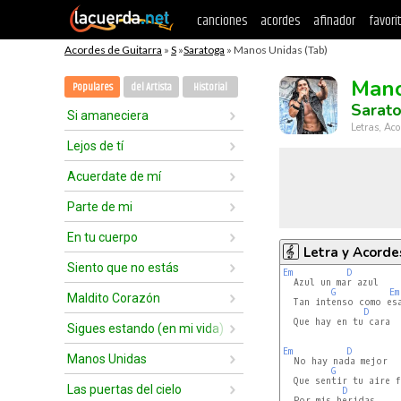
canciones
acordes
afinador
favori
Acordes de Guitarra
»
S
»
Saratoga
» Manos Unidas (Tab)
Mano
Populares
del Artista
Historial
Sarat
Si amaneciera
Letras, Aco
Lejos de tí
Acuerdate de mí
Parte de mi
En tu cuerpo
Letra y Acorde
Siento que no estás
Em
D
  Azul un mar azul

G
Em
Maldito Corazón
  Tan intenso como esa
D
  Que hay en tu cara 

Sigues estando (en mi vida)
Em
D
Manos Unidas
  No hay nada mejor 

G
  Que sentir tu aire f
Las puertas del cielo
D
  Por mis heridas 
