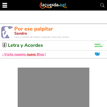
Por ese palpitar
Sandro
Letra y Acordes de Guitarra. Aprende a tocar esta canción
Letra y Acordes
¡ Visita nuestro
nuevo
Blog !