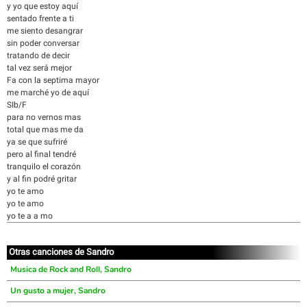
y yo que estoy aquí
sentado frente a ti
me siento desangrar
sin poder conversar
tratando de decir
tal vez será mejor
Fa con la septima mayor
me marché yo de aquí
SIb/F
para no vernos mas
total que mas me da
ya se que sufriré
pero al final tendré
tranquilo el corazón
y al fin podré gritar
yo te amo
yo te amo
yo te a a mo
Otras canciones de Sandro
Musica de Rock and Roll, Sandro
Un gusto a mujer, Sandro