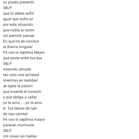
yo puedo presentir
SIb/F
que tú debes sufrir
igual que sufro yo
por esta situación
que nubla la razón
sin permitir pensar
En que ha de concluir
el drama singular
FA con la septima Mayor
que existe entre los dos
SIb/F
tratando simular
tan solo una amistad
mientras en realidad
se agita la pasión
que muerde el corazón
y que obliga a callar
yo te amo......yo te amo
A: Tus labios de rubí
de rojo carnesí
FA con la septima mayor
parecen murmurar
SIb/F
mil cosas sin hablar