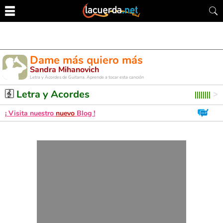
Dame más quiero más
Sandra Mihanovich
Letra y Acordes de Guitarra. Aprende a tocar esta canción
Letra y Acordes
¡ Visita nuestro
nuevo
Blog !