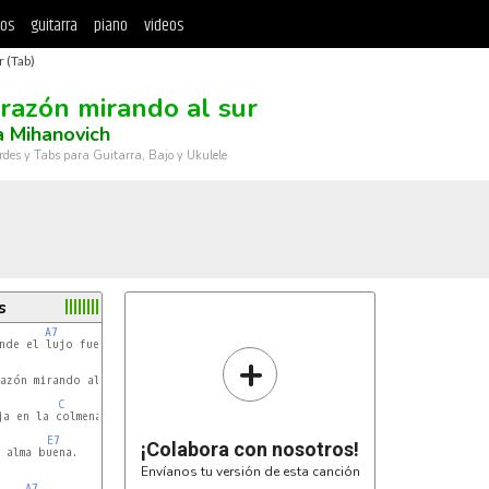
tos
guitarra
piano
videos
r (Tab)
orazón mirando al sur
 Mihanovich
rdes y Tabs para Guitarra, Bajo y Ukulele
s
A7
Dm
nde el lujo fue un albur,

+
Am
azón mirando al sur.

C
a en la colmena,

E7
¡Colabora con nosotros!
 alma buena.

Envíanos tu versión de esta canción
A7
Dm