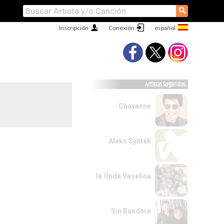
⚲
Inscripción
Conexión
Artistas Sugeridos
Chayanne
Aleks Syntek
la Onda Vaselina
Sin Bandera