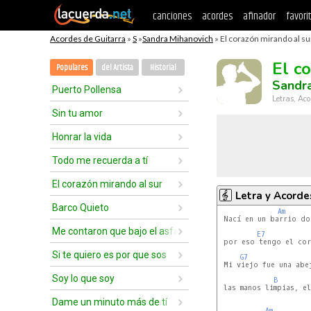
canciones
acordes
afinador
favori
Acordes de Guitarra
»
S
»
Sandra Mihanovich
» El corazón mirando al su
El c
Populares
del Artista
Historial
Sandra
Puerto Pollensa
Letras, Aco
Sin tu amor
Honrar la vida
Todo me recuerda a tí
El corazón mirando al sur
Letra y Acorde
Barco Quieto
Am
 Nací en un barrio do
Me contaron que bajo el asfalto
E7
 por eso tengo el cor
Si te quiero es por que sos
G7
 Mi viejo fue una abej
Soy lo que soy
B
 las manos limpias, el
Dame un minuto más de tí
Am