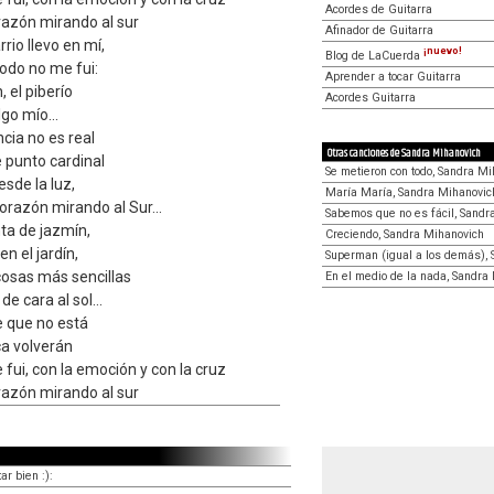
Acordes de Guitarra
razón mirando al sur
Afinador de Guitarra
rio llevo en mí,
¡nuevo!
Blog de LaCuerda
todo no me fui:
Aprender a tocar Guitarra
, el piberío
Acordes Guitarra
go mío...
cia no es real
Otras canciones de Sandra Mihanovich
 punto cardinal
Se metieron con todo, Sandra M
esde la luz,
María María, Sandra Mihanovic
orazón mirando al Sur...
Sabemos que no es fácil, Sandr
nta de jazmín,
Creciendo, Sandra Mihanovich
en el jardín,
Superman (igual a los demás),
 cosas más sencillas
En el medio de la nada, Sandra
de cara al sol...
e que no está
ca volverán
 fui, con la emoción y con la cruz
razón mirando al sur
ar bien :):