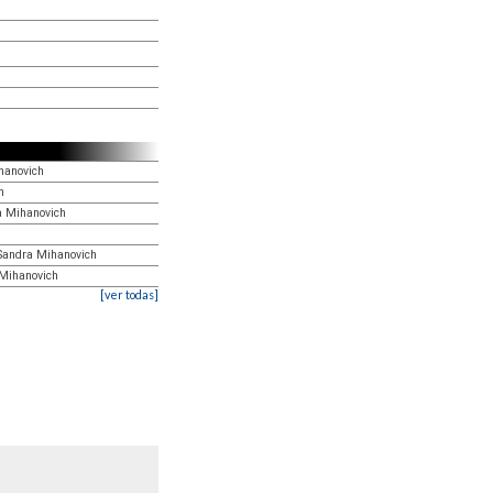
ihanovich
h
a Mihanovich
 Sandra Mihanovich
 Mihanovich
[ver todas]