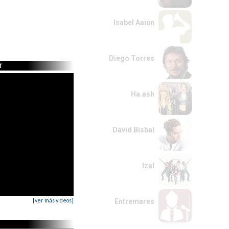
Isabel Aaiún
Diego Torres
r
Ha.ash
David Bisbal
Izal
[ver más videos]
Entremares