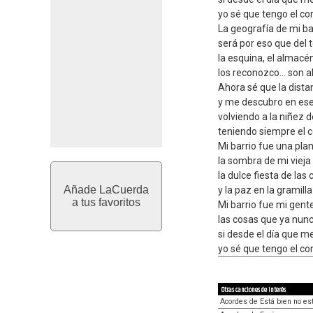
yo sé que tengo el co
La geografía de mi bar
será por eso que del 
la esquina, el almacén
los reconozco... son al
Ahora sé que la distan
y me descubro en ese
volviendo a la niñez d
teniendo siempre el c
Mi barrio fue una pla
la sombra de mi vieja 
la dulce fiesta de las
Añade LaCuerda
y la paz en la gramilla 
a tus favoritos
Mi barrio fue mi gent
las cosas que ya nun
si desde el día que me
yo sé que tengo el co
Otras canciones de interés
Acordes de Está bien no est