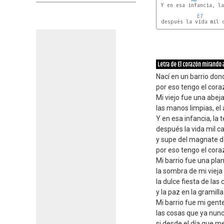
 Y en esa infancia, la
E7
 después la vida mil c
G7
Letra de El corazón mirando a
Nací en un barrio dond
por eso tengo el cora
Mi viejo fue una abej
las manos limpias, el
Y en esa infancia, la
después la vida mil 
y supe del magnate de
por eso tengo el cora
Mi barrio fue una pla
la sombra de mi vieja 
la dulce fiesta de las
y la paz en la gramilla 
Mi barrio fue mi gent
las cosas que ya nun
si desde el día que me