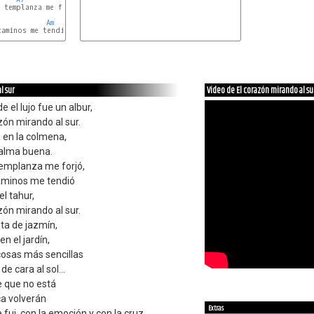
 templanza me forjó,

Am
aminos me tendió

C
l sur
Video de El corazón mirando al su
e el lujo fue un albur,
zón mirando al sur.
a en la colmena,
 alma buena.
 templanza me forjó,
caminos me tendió
l tahur,
zón mirando al sur.
nta de jazmín,
en el jardín,
 cosas más sencillas
de cara al sol...
e que no está
ca volverán
Extras
 fui, con la emoción y con la cruz