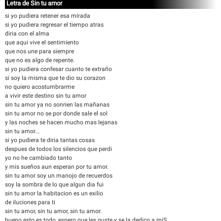
Letra de Sin tu amor
si yo pudiera retener esa mirada
si yo pudiera regresar el tiempo atras
diria con el alma
que aqui vive el sentimiento
que nos une para siempre
que no es algo de repente.
si yo pudiera confesar cuanto te extraño
si soy la misma que te dio su corazon
no quiero acostumbrarme
a vivir este destino sin tu amor
sin tu amor ya no sonrien las mañanas
sin tu amor no se por donde sale el sol
y las noches se hacen mucho mas lejanas
sin tu amor...
si yo pudiera te diria tantas cosas
despues de todos los silencios que perdi
yo no he cambiado tanto
y mis sueños aun esperan por tu amor.
sin tu amor soy un manojo de recuerdos
soy la sombra de lo que algun dia fui
sin tu amor la habitacion es un exilio
de iluciones para ti
sin tu amor, sin tu amor, sin tu amor.
bueno esto es todo, espero que les guste y se la dedico a miS