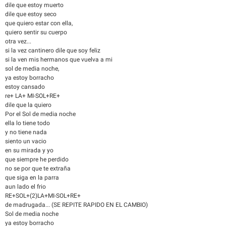
dile que estoy muerto
dile que estoy seco
que quiero estar con ella,
quiero sentir su cuerpo
otra vez...
si la vez cantinero dile que soy feliz
si la ven mis hermanos que vuelva a mi
sol de media noche,
ya estoy borracho
estoy cansado
re+ LA+ MI-SOL+RE+
dile que la quiero
Por el Sol de media noche
ella lo tiene todo
y no tiene nada
siento un vacio
en su mirada y yo
que siempre he perdido
no se por que te extraña
que siga en la parra
aun lado el frio
RE+SOL+(2)LA+MI-SOL+RE+
de madrugada... (SE REPITE RAPIDO EN EL CAMBIO)
Sol de media noche
ya estoy borracho