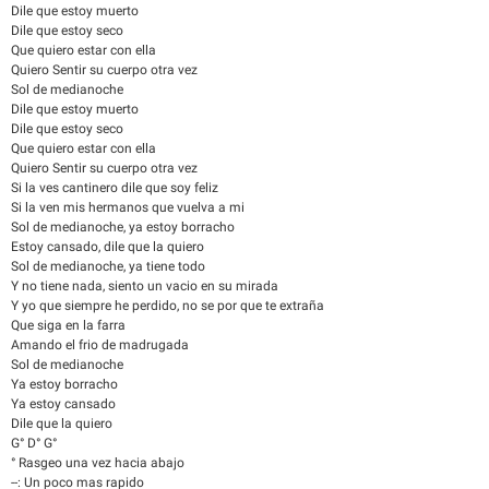
Dile que estoy muerto
Dile que estoy seco
Que quiero estar con ella
Quiero Sentir su cuerpo otra vez
Sol de medianoche
Dile que estoy muerto
Dile que estoy seco
Que quiero estar con ella
Quiero Sentir su cuerpo otra vez
Si la ves cantinero dile que soy feliz
Si la ven mis hermanos que vuelva a mi
Sol de medianoche, ya estoy borracho
Estoy cansado, dile que la quiero
Sol de medianoche, ya tiene todo
Y no tiene nada, siento un vacio en su mirada
Y yo que siempre he perdido, no se por que te extraña
Que siga en la farra
Amando el frio de madrugada
Sol de medianoche
Ya estoy borracho
Ya estoy cansado
Dile que la quiero
G° D° G°
° Rasgeo una vez hacia abajo
--: Un poco mas rapido