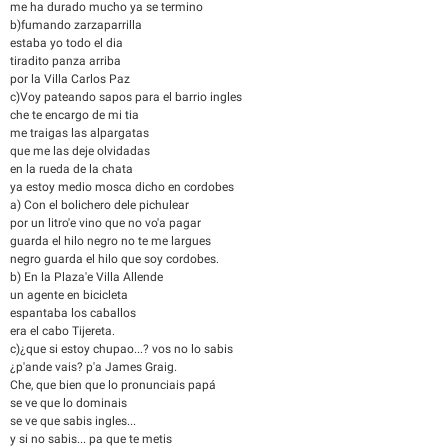
me ha durado mucho ya se termino
b)fumando zarzaparrilla
estaba yo todo el dia
tiradito panza arriba
por la Villa Carlos Paz
c)Voy pateando sapos para el barrio ingles
che te encargo de mi tia
me traigas las alpargatas
que me las deje olvidadas
en la rueda de la chata
ya estoy medio mosca dicho en cordobes
a) Con el bolichero dele pichulear
por un litro'e vino que no vo'a pagar
guarda el hilo negro no te me largues
negro guarda el hilo que soy cordobes.
b) En la Plaza'e Villa Allende
un agente en bicicleta
espantaba los caballos
era el cabo Tijereta.
c)¿que si estoy chupao...? vos no lo sabis
¿p'ande vais? p'a James Graig.
Che, que bien que lo pronunciais papá
se ve que lo dominais
se ve que sabis ingles...
y si no sabis... pa que te metis