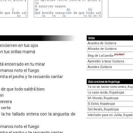
Cm
G
Am
Gm
Ab
Bb
Cm
Gm
Cm
de que todo saldrá bien

Qué bonita sensación de que todo saldrá bien

Am
Em
F
G
Gm
Fm
Gm
Cm
Gm
Ab
Bb
Extras
Acordes de Guitarra
encierren en tus ojos
Afinador de Guitarra
en tus orillas mamá
¡nuevo!
Blog de LaCuerda
Aprender a tocar Guitarra
stá encerrado en tu mirar
Acordes Guitarra
 manos noto el fuego
ntra el pecho y te recuerdo cantar
Otras canciones de Rupatrupa
Ya no se bailar como antes, Ru
 de que todo saldrá bien
La casa verde, Rupatrupa
en
Mi Mundo, Rupatrupa
nevera
El Exilio, Rupatrupa
 verte
Del Revés, Rupatrupa
la he tallado entera con la angustia de
Interludio para mi Julita, Rupat
 manos noto el fuego
ntra el pecho y te recuerdo cantar