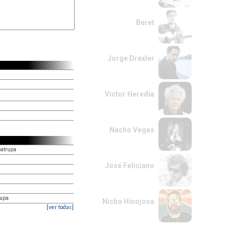
Beret
Jorge Drexler
Victor Heredia
Nacho Vegas
patrupa
José Feliciano
rupa
Nicho Hinojosa
[ver todas]