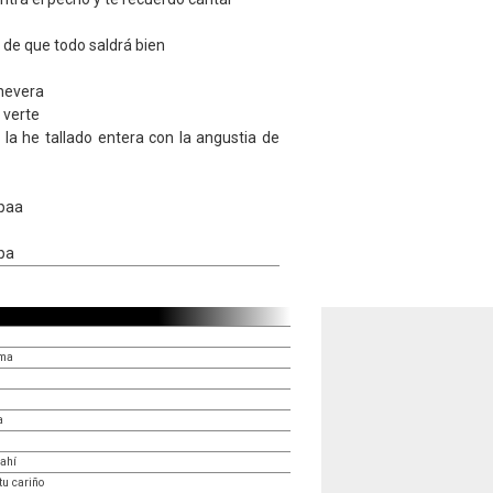
 de que todo saldrá bien
nevera
 verte
la he tallado entera con la angustia de
paa
pa
lma
a
)
ahí
tu cariño