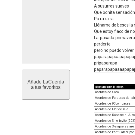
A susurros suaves
Qué bonita sensación
Pa ra ra ra
Lléname de besos la 
Que estoy flaco de no
La pasada primavera 
perderte
pero no puedo volver
paparapapaapapapa
pripaparapa
paparapapaaaapapa
Añade LaCuerda
a tus favoritos
Otras canciones de interés
Acordes de Creo
Acordes de Palabras del a
Acordes de 93compases
Acordes de Flor de miel
Acordes de Róbame el Alm
Acordes de Si te invito (203
Acordes de Siempre estaré 
Acordes de Por tu amor por 