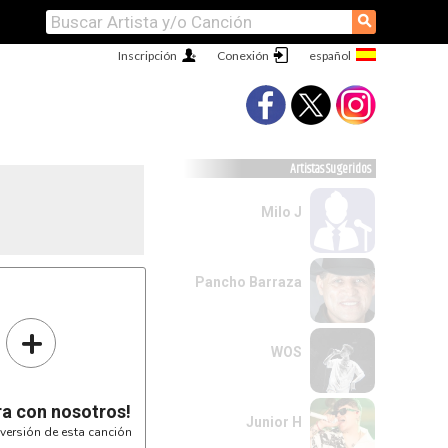
⚲
Inscripción
Conexión
Artistas Sugeridos
Milo J
Pancho Barraza
+
WOS
ra con nosotros!
Junior H
versión de esta canción