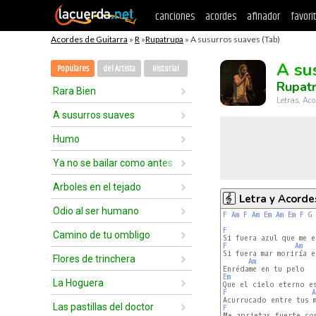
canciones
acordes
afinador
favori
Acordes de Guitarra
»
R
»
Rupatrupa
» A susurros suaves (Tab)
A su
Populares
del Artista
Historial
Rupat
Rara Bien
Letras, Aco
A susurros suaves
Humo
Ya no se bailar como antes
Arboles en el tejado
Letra y Acorde
Odio al ser humano
F
Am
F
Am
Em
Am
Em
F
G
F
Camino de tu ombligo
F
Am
Si fuera mar moriría e
Flores de trinchera
Am
Em
La Hoguera
F
A
Las pastillas del doctor
F
Me aprietas fuerte co