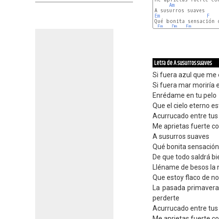
Am
Em
F
Qué bonita sensación 
Em
Dm
Em
Letra de A susurros suaves
Si fuera azul que me 
Si fuera mar moriría 
Enrédame en tu pelo
Que el cielo eterno e
Acurrucado entre tus
Me aprietas fuerte co
A susurros suaves
Qué bonita sensación
De que todo saldrá bi
Lléname de besos la 
Que estoy flaco de no
La pasada primavera 
perderte
Acurrucado entre tus
Me aprietas fuerte co