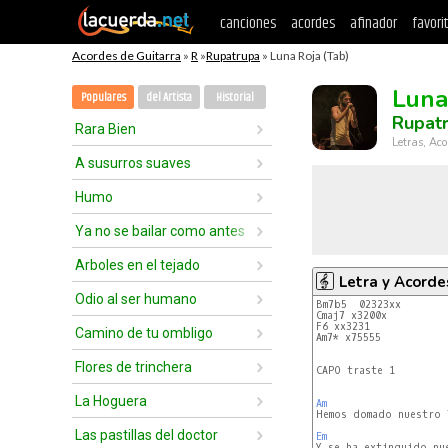
canciones
acordes
afinador
favori
Acordes de Guitarra
»
R
»
Rupatrupa
» Luna Roja (Tab)
Luna
Populares
del Artista
Historial
Rupat
Rara Bien
Letras, Aco
A susurros suaves
Humo
Ya no se bailar como antes
Arboles en el tejado
Letra y Acorde
Odio al ser humano
Bm7b5  02323xx
Cmaj7 x3200x
F6 xx3231
Camino de tu ombligo
Am7* x75555
Flores de trinchera
CAPO traste 1

La Hoguera
Am
Las pastillas del doctor
Em