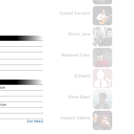
Ismael Serrano
Victor Jara
Natanael Cano
El David
rupa
Kevin Kaarl
trupa
Joaquín Sabina
[ver todas]