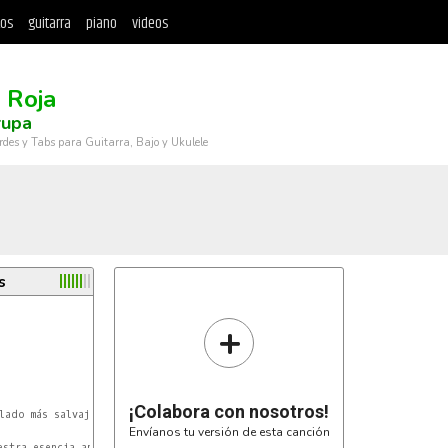
tos
guitarra
piano
videos
 Roja
rupa
rdes y Tabs para Guitarra, Bajo y Ukulele
s
+
¡Colabora con nosotros!
Envíanos tu versión de esta canción