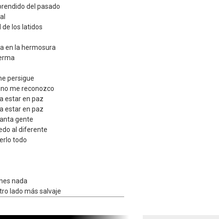
prendido del pasado
al
l de los latidos
ca en la hermosura
ferma
 me persigue
ui no me reconozco
ra estar en paz
ra estar en paz
tanta gente
edo al diferente
erlo todo
ienes nada
o lado más salvaje