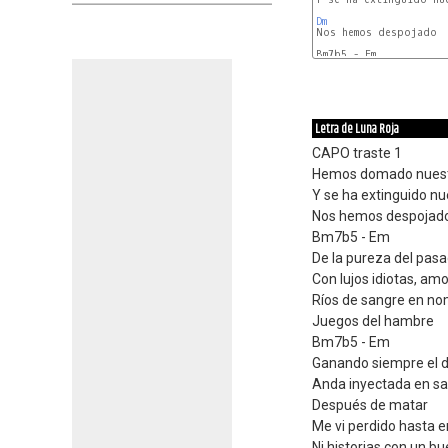
Dm
Bm7b5 - Em

Letra de Luna Roja
CAPO traste 1
Hemos domado nuestr
Y se ha extinguido nu
Nos hemos despojad
Bm7b5 - Em
De la pureza del pas
Con lujos idiotas, amo
Ríos de sangre en no
Juegos del hambre
Bm7b5 - Em
Ganando siempre el d
Anda inyectada en sa
Después de matar
Me vi perdido hasta 
Ni historias con un bu