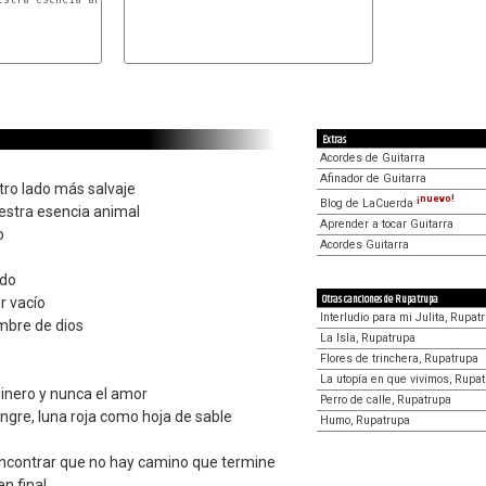
Extras
Acordes de Guitarra
Afinador de Guitarra
o lado más salvaje
¡nuevo!
Blog de LaCuerda
estra esencia animal
Aprender a tocar Guitarra
o
Acordes Guitarra
ado
Otras canciones de Rupatrupa
r vacío
Interludio para mi Julita, Rupat
mbre de dios
La Isla, Rupatrupa
Flores de trinchera, Rupatrupa
La utopía en que vivimos, Rupa
inero y nunca el amor
Perro de calle, Rupatrupa
ngre, luna roja como hoja de sable
Humo, Rupatrupa
encontrar que no hay camino que termine
en final