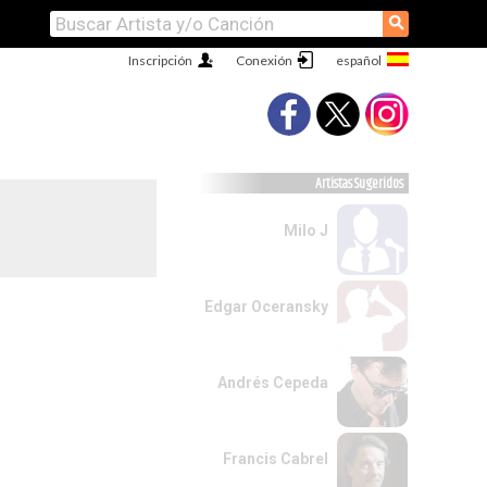
⚲
Inscripción
Conexión
Artistas Sugeridos
Milo J
Edgar Oceransky
Andrés Cepeda
Francis Cabrel