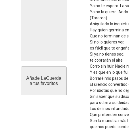
Ya no te espero. La 
Ya no la quiero. Ando
(Tarareo)
Aniquilada la inquie
Hay quien germina en
Que no terminan de s
Si no lo quieres ver,
es fácil que te engañ
Si ya no tienes sed,
te cobrarán el aire
Corro sin huir. Nadie
Y es que en lo que f
Añade LaCuerda
Borraré mis pasos de
a tus favoritos
El silencio convertid
Por idiotas que no dej
Sin saber que su disc
para odiar a su deida
Los delirios infundado
Que pretenden conven
Son la muestra más 
que nos puede conde