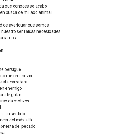
vida que conoces se acabó
 en busca de mi lado animal
tud de averiguar que somos
 nuestro ser falsas necesidades
aciarnos
en
 me persigue
ui no me reconozco
 esta carretera
o en enemigo
an de gritar
urso da motivos
d
s, sin sentido
cer del más allá
honesta del pecado
nar