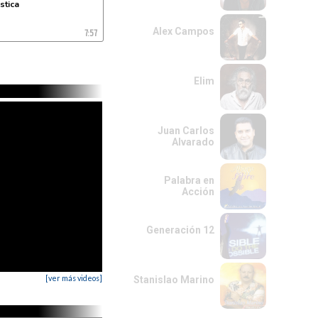
stica
7:57
Alex Campos
Elim
Juan Carlos
Alvarado
Palabra en
Acción
Generación 12
[ver más videos]
Stanislao Marino