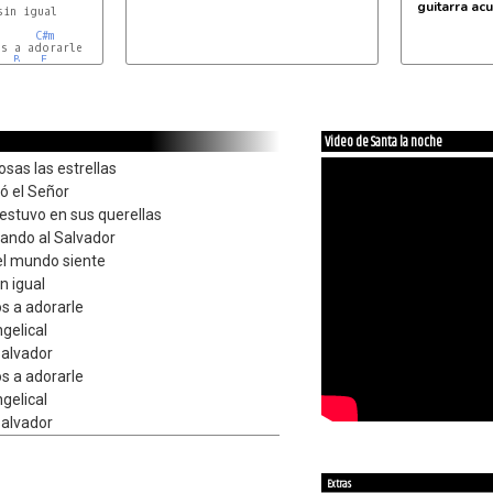
guitarra acu
in igual

C#m
B
E
Video de Santa la noche
sas las estrellas
ó el Señor
estuvo en sus querellas
ando al Salvador
el mundo siente
n igual
s a adorarle
ngelical
Salvador
s a adorarle
ngelical
Salvador
Extras