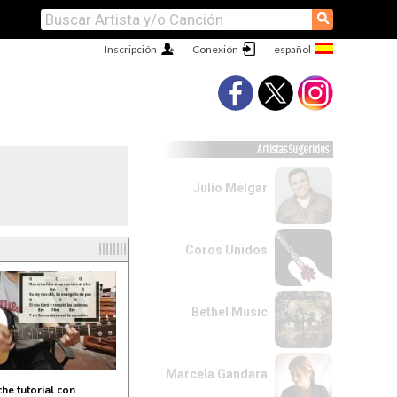
⚲
Inscripción
Conexión
Artistas Sugeridos
Julio Melgar
l
Coros Unidos
Bethel Music
Marcela Gandara
he tutorial con