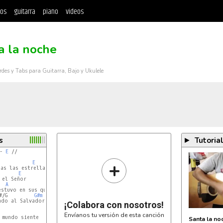
tos
guitarra
piano
videos
a la noche
rdes y Tabs para Guitarra, Bajo y Ukulele
s
Tutoria
►
- 
E
 //

+
E
as las estrellas

E
A
E
stuvo en sus querellas

#/G         
G#m
do al Salvador

¡Colabora con nosotros!
Envíanos tu versión de esta canción
mundo siente

Santa la noc