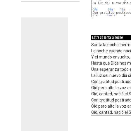
La luz del nuevo día s
C#m
G#m
F#m
E
-
B
C#m
-
A
E
Letra de Santa la noche
Santa la noche, hermo
La noche cuando naci
Y el mundo envuelto, 
Hasta que Dios nos m
Una esperanza todo 
La luz del nuevo día si
Con gratitud postrado
Oíd pero alto la voz a
Oíd, cantad, nació el 
Con gratitud postrado
Oíd pero alto la voz a
Oíd, cantad, nació el 