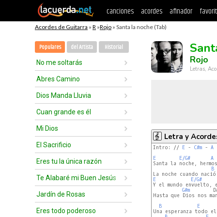
canciones
acordes
afinador
favori
Acordes de Guitarra
»
R
»
Rojo
» Santa la noche (Tab)
Sant
Populares
del Artista
Historial
Rojo
No me soltarás
Letras, Aco
Abres Camino
Dios Manda Lluvia
Cuan grande es él
Mi Dios
Letra y Acorde
El Sacrificio
Intro: // 
E
 - 
C#m
 - 
A
 
E
E/G#
A
Eres tu la única razón
Santa la noche, hermos
B
Te Alabaré mi Buen Jesús
E
E/G#
Y el mundo envuelto, e
G#m
        D
Jardín de Rosas
Hasta que Dios nos man
B
E
Eres todo poderoso
Una esperanza todo el 
B
E