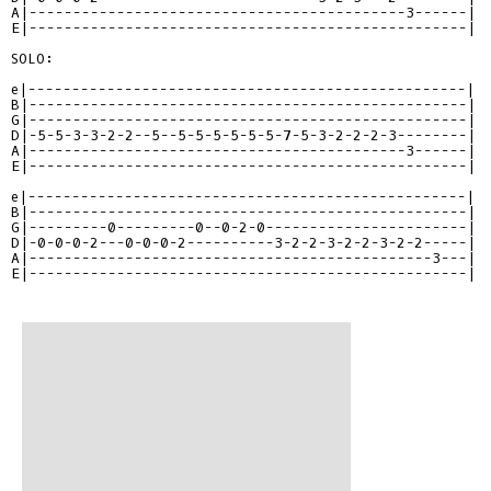
A|-------------------------------------------3------|

E|--------------------------------------------------|

SOLO:

e|--------------------------------------------------|

B|--------------------------------------------------|

G|--------------------------------------------------|

D|-5-5-3-3-2-2--5--5-5-5-5-5-5-7-5-3-2-2-2-3--------|

A|-------------------------------------------3------|

E|--------------------------------------------------|

e|--------------------------------------------------|

B|--------------------------------------------------|

G|---------0---------0--0-2-0-----------------------|

D|-0-0-0-2---0-0-0-2----------3-2-2-3-2-2-3-2-2-----|

A|----------------------------------------------3---|

E|--------------------------------------------------|
