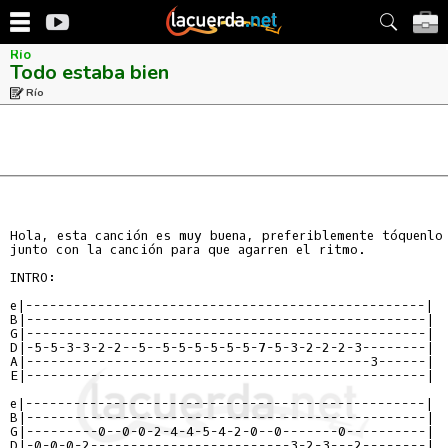
Río
Todo estaba bien
Río
Hola, esta canción es muy buena, preferiblemente tóquenlo

junto con la canción para que agarren el ritmo.

INTRO:

e|--------------------------------------------------|

B|--------------------------------------------------|

G|--------------------------------------------------|

D|-5-5-3-3-2-2--5--5-5-5-5-5-5-7-5-3-2-2-2-3--------|

A|-------------------------------------------3------|

E|--------------------------------------------------|

e|--------------------------------------------------|

B|--------------------------------------------------|

G|---------0--0-0-2-4-4-5-4-2-0--0-------0----------|

D|-0-0-0-2-------------------------3-2-3---2--------|
