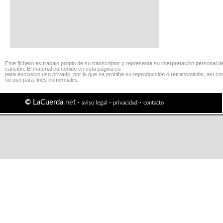
Este fichero es trabajo propio de su transcriptor y representa su interpretación personal de
canción. El material contenido en esta página es
para exclusivo uso privado, por lo que se prohibe su reproducción o retransmisión, así c
su uso para fines comerciales.
©
LaCuerda
.net
·
·
·
aviso legal
privacidad
contacto