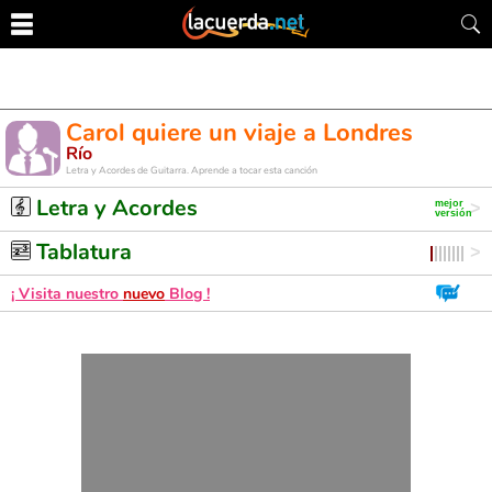
Carol quiere un viaje a Londres
Río
Letra y Acordes de Guitarra. Aprende a tocar esta canción
Letra y Acordes
Tablatura
¡ Visita nuestro
nuevo
Blog !