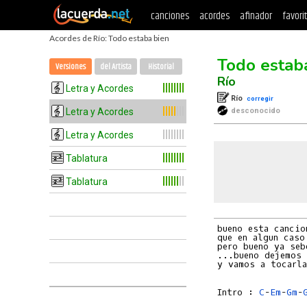
canciones
acordes
afinador
favori
Acordes de Río: Todo estaba bien
Todo estab
Versiones
del Artista
Historial
Río
Letra y Acordes
Río
corregir
Letra y Acordes
desconocido
Letra y Acordes
Tablatura
Tablatura
bueno esta cancio
que en algun caso
pero bueno ya seb
...bueno dejemos 
y vamos a tocarla
Intro : 
C
-
Em
-
Gm
-