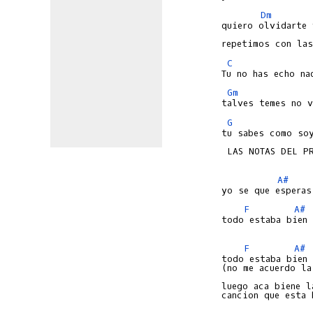
Dm
quiero olvidarte 
C
Gm
G
tu sabes como soy
 LAS NOTAS DEL PR
A#
F
A#
todo estaba bien 
F
A#
todo estaba bien 
(no me acuerdo la
luego aca biene l