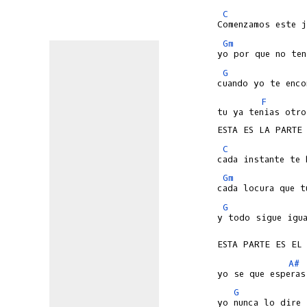
C
Gm
G
F
tu ya tenias otro
C
Gm
G
y todo sigue igua
A#
G