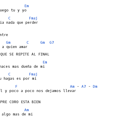
Em
C
Fmaj
Gm
C
Gm
G7
 a quien amar

Em
C
Fmaj
F
Am
 - 
A7
 - 
Dm
l y poco a poco nos dejamos llevar 

Am