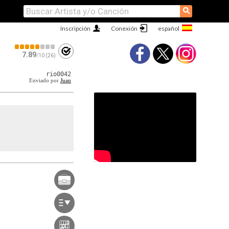
⚲
Inscripción
Conexión
7.89
/10 (26)
rio0042
Enviado por
Juan