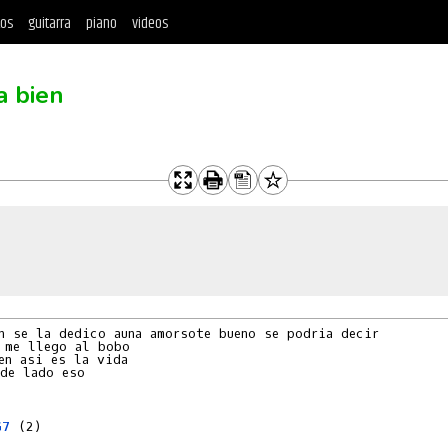
tos
guitarra
piano
videos
a bien
n se la dedico auna amorsote bueno se podria decir

 me llego al bobo 

en asi es la vida  

de lado eso 

 

G7
 (2)  
