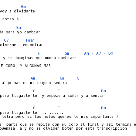
Gm
voy a olvidarte 

Em
C7
Fmaj
F
Gm
Am
 - 
A7
 - 
Dm
 y te imaginas que nunca cambiare 

E CORO  Y ALGUNAS MAS 

Am
Gm
C
G
F
Dm
pero llagaste tu  y empeze a soñar y a sentir

G
F
Dm
pero llagaste tu  .........

 letra péro si las notas que es lo mas importante ) 

a  parte que se repite con el coro al final y asi termina e