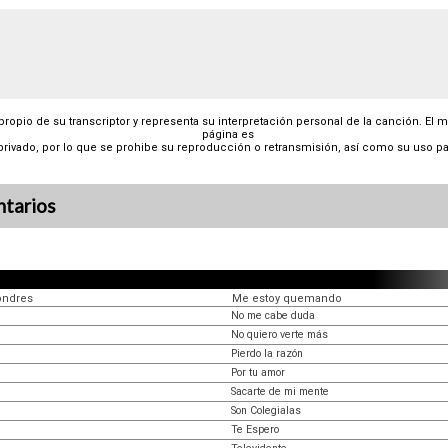
 propio de su transcriptor y representa su interpretación personal de la canción. El 
página es
privado, por lo que se prohibe su reproducción o retransmisión, así como su uso pa
tarios
Londres
Me estoy quemando
No me cabe duda
No quiero verte más
Pierdo la razón
Por tu amor
Sacarte de mi mente
Son Colegialas
Te Espero