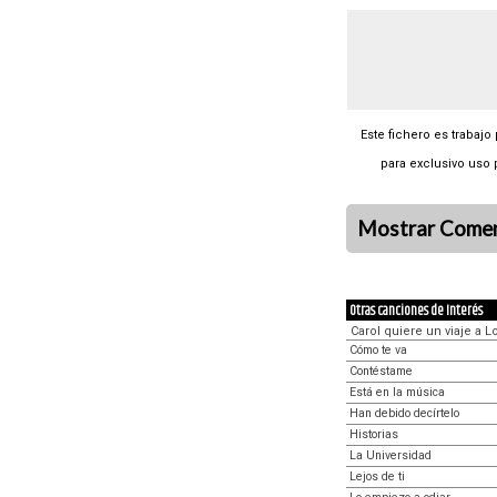
Este fichero es trabajo
para exclusivo uso 
Mostrar Comen
Otras canciones de Interés
Carol quiere un viaje a 
Cómo te va
Contéstame
Está en la música
Han debido decírtelo
Historias
La Universidad
Lejos de ti