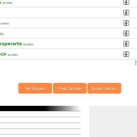
s
acordes
s
acordes
des
esperarte
acordes
ecir
acordes
Ver Nuevas
Pedir Canción
Enviar Canción