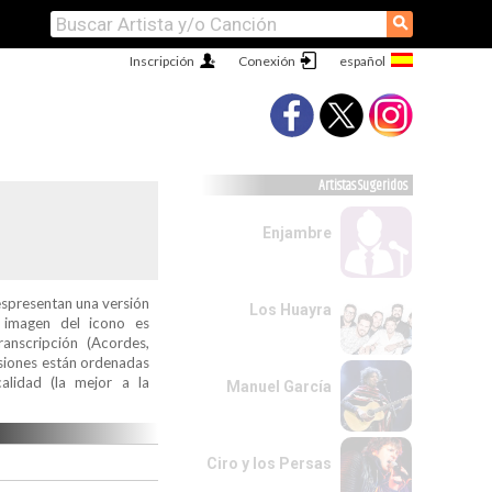
⚲
Inscripción
Conexión
Artistas Sugeridos
Enjambre
espresentan una versión
Los Huayra
a imagen del icono es
ranscripción (Acordes,
ersiones están ordenadas
alidad (la mejor a la
Manuel García
Ciro y los Persas