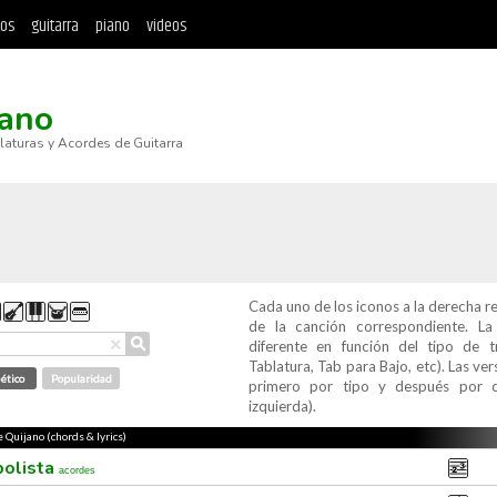
tos
guitarra
piano
videos
jano
blaturas y Acordes de Guitarra
Cada uno de los iconos a la derecha r
de la canción correspondiente. L
⚲
×
diferente en función del tipo de t
Tablatura, Tab para Bajo, etc). Las v
ético
Popularidad
primero por tipo y después por c
izquierda).
e Quijano (chords & lyrics)
bolista
acordes