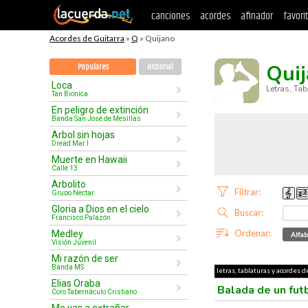
canciones
acordes
afinador
favori
Acordes de Guitarra
»
Q
» Quijano
Qui
Populares
Historial
Loca
Letras, Ta
Tan Bionica
En peligro de extinción
Banda San José de Mesillas
Arbol sin hojas
Dread Mar I
Muerte en Hawaii
Calle 13
Arbolito
Filtrar:
Grupo Nectar
Gloria a Dios en el cielo
Buscar:
Francisco Palazón
Ordenar:
Medley
Alfab
Visión Juvenil
Mi razón de ser
Banda MS
letras, tablaturas y acordes d
Elias Oraba
Balada de un fut
Coro Tabernáculo Cristiano