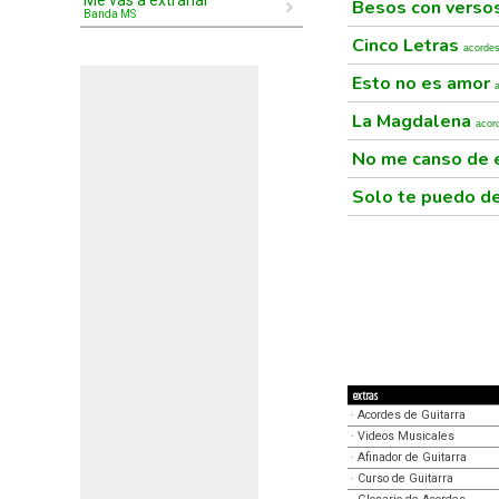
Me vas a extrañar
Besos con verso
Banda MS
Cinco Letras
acorde
Esto no es amor
La Magdalena
acor
No me canso de 
Solo te puedo d
extras
·
Acordes de Guitarra
·
Videos Musicales
·
Afinador de Guitarra
·
Curso de Guitarra