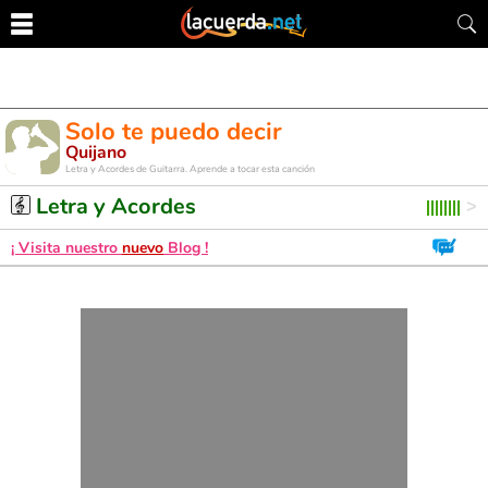
Solo te puedo decir
Quijano
Letra y Acordes de Guitarra. Aprende a tocar esta canción
Letra y Acordes
¡ Visita nuestro
nuevo
Blog !