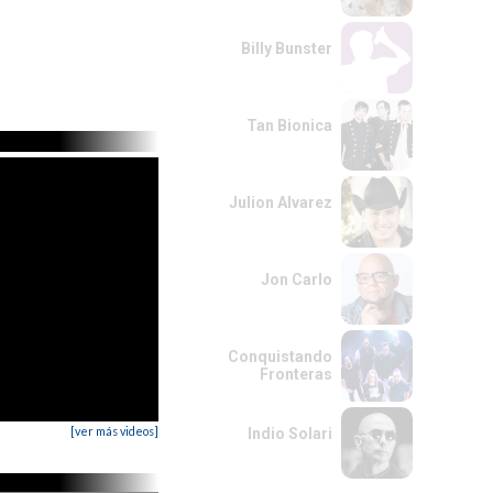
Billy Bunster
Tan Bionica
Julion Alvarez
Jon Carlo
Conquistando
Fronteras
[ver más videos]
Indio Solari