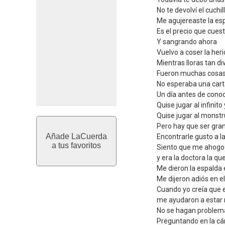
No te devolví el cuchi
Me agujereaste la esp
Es el precio que cuest
Y sangrando ahora
Vuelvo a coser la her
Mientras lloras tan di
Fueron muchas cosas
No esperaba una cart
Un día antes de cono
Quise jugar al infinit
Quise jugar al monst
Pero hay que ser gra
Añade LaCuerda
Encontrarle gusto a l
a tus favoritos
Siento que me ahogo 
y era la doctora la q
Me dieron la espalda 
Me dijeron adiós en el
Cuando yo creía que 
me ayudaron a estar
No se hagan problem
Preguntando en la cár