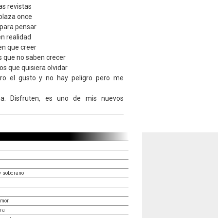
as revistas
 plaza once
 para pensar
n realidad
en que creer
s que no saben crecer
os que quisiera olvidar
ro el gusto y no hay peligro pero me
a. Disfruten, es uno de mis nuevos
y soberano
amor
era