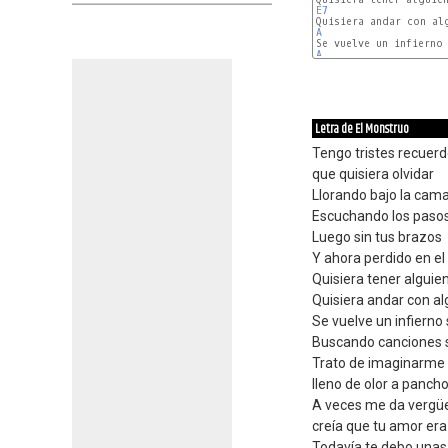
E7
A
A
Letra de El Monstruo
Tengo tristes recuer
que quisiera olvidar
Llorando bajo la cam
Escuchando los paso
Luego sin tus brazos
Y ahora perdido en e
Quisiera tener alguie
Quisiera andar con al
Se vuelve un infierno
Buscando canciones 
Trato de imaginarme
lleno de olor a panch
A veces me da vergü
creía que tu amor er
Todavía te debo unas