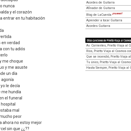
Acordes de Guitarra
llo nunca
Afinador de Guitarra
alda y el corazón
¡nuevo!
Blog de LaCuerda
a entrar en tu habitación
Aprender a tocar Guitarra
Acordes Guitarra
ida
vertida
Otras canciones de Prietto Viaja al Cosm
 en verdad
Av. Corrientes, Prietto Viaja a
a con tu adiós
Ríos, Prietto Viaja al Cosmos c
cerlo
Que se incendió, Prietto Viaja 
o y me choque
Tu único, Prietto Viaja al Cosm
ruo y me asuste
Hasta Siempre, Prietto Viaja a
nde un día
a agonía
yo le decía
ue me hundía
en el funeral
 hospital
estaba mal
 mucho peor
a ahora no estoy mejor
cel sin que ¿¿??