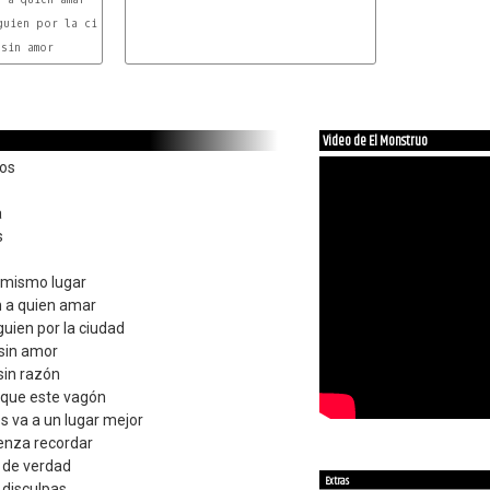
Video de El Monstruo
dos
a
s
l mismo lugar
n a quien amar
guien por la ciudad
 sin amor
sin razón
 que este vagón
os va a un lugar mejor
enza recordar
a de verdad
Extras
 disculpas