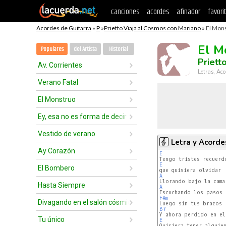
canciones
acordes
afinador
favori
Acordes de Guitarra
»
P
»
Prietto Viaja al Cosmos con Mariano
» El Mons
El M
Populares
del Artista
Historial
Priett
Av. Corrientes
Letras, Aco
Verano Fatal
El Monstruo
Ey, esa no es forma de decir adiós
Vestido de verano
Letra y Acorde
Ay Corazón
E
E
El Bombero
A
Hasta Siempre
A
F#m
Divagando en el salón cósmico
B7
Tu único
E