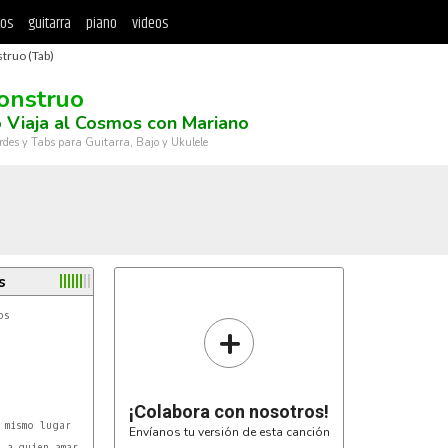
tos
guitarra
piano
videos
truo (Tab)
onstruo
o Viaja al Cosmos con Mariano
rdes y Tabs para Guitarra, Bajo y Ukulele
s
+
¡Colabora con nosotros!
Envíanos tu versión de esta canción