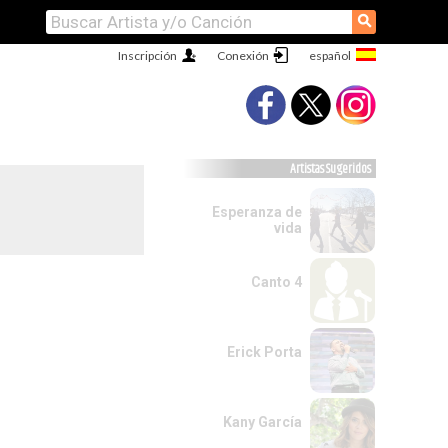
⚲
Inscripción
Conexión
Artistas Sugeridos
Esperanza de
vida
Canto 4
Erick Porta
Kany García