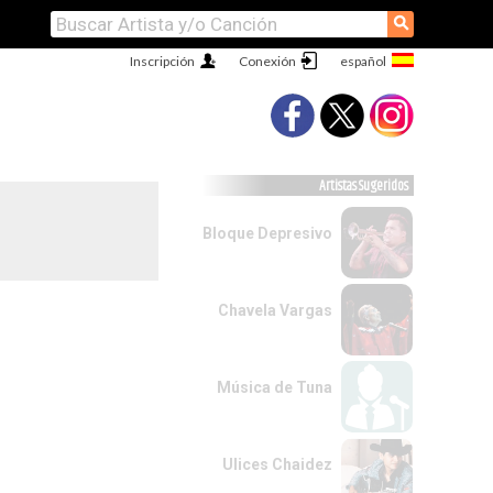
⚲
Inscripción
Conexión
Artistas Sugeridos
Bloque Depresivo
Chavela Vargas
Música de Tuna
Ulices Chaidez