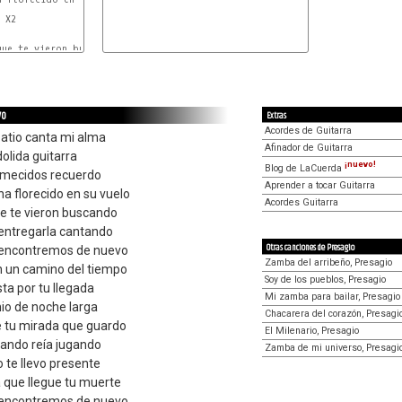
 X2

MI
ue te vieron buscando

REbm
FA#m
vo
Extras
Acordes de Guitarra
patio canta mi alma
Afinador de Guitarra
olida guitarra
¡nuevo!
Blog de LaCuerda
remecidos recuerdo
Aprender a tocar Guitarra
a florecido en su vuelo
Acordes Guitarra
que te vieron buscando
 entregarla cantando
Otras canciones de Presagio
s encontremos de nuevo
Zamba del arribeño, Presagio
n un camino del tiempo
Soy de los pueblos, Presagio
sta por tu llegada
Mi zamba para bailar, Presagio
io de noche larga
Chacarera del corazón, Presagi
e tu mirada que guardo
El Milenario, Presagio
uando reía jugando
Zamba de mi universo, Presagi
o te llevo presente
 que llegue tu muerte
s encontremos de nuevo