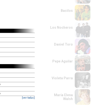
Bacilos
Los Nocheros
Daniel Toro
Pepe Aguilar
Violeta Parra
o
o
María Elena
[ver todas]
Walsh