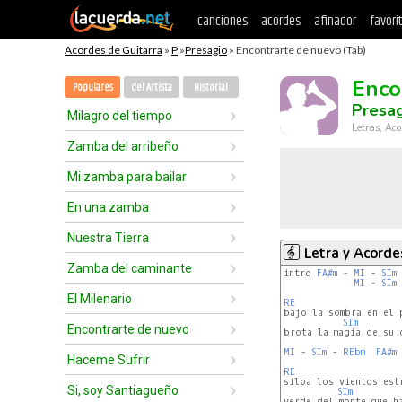
canciones
acordes
afinador
favori
Acordes de Guitarra
»
P
»
Presagio
» Encontrarte de nuevo (Tab)
Enco
Populares
del Artista
Historial
Presa
Milagro del tiempo
Letras, Aco
Zamba del arribeño
Mi zamba para bailar
En una zamba
Nuestra Tierra
Letra y Acorde
Zamba del caminante
intro 
FA#m
 - 
MI
 - 
SIm
 
MI
 - 
SIm
 
El Milenario
RE
bajo la sombra en el p
SIm
Encontrarte de nuevo
brota la magia de su 
MI
 - 
SIm
 - 
REbm
FA#m
 
Haceme Sufrir
RE
silba los vientos estr
Si, soy Santiagueño
SIm
verde del monte que ha