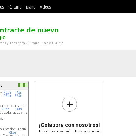
tos
guitarra
piano
videos
ntrarte de nuevo
gio
rdes y Tabs para Guitarra, Bajo y Ukulele
s
- 
REbm
FA#m
- 
REbm
FA#m
+
MI
atio canta mi alma

REbm
FA#m
dolida guitarra

X2

¡Colabora con nosotros!
MI
emecidos recuerdo

Envíanos tu versión de esta canción
REbm
FA#m
 florecido en su vuelo
