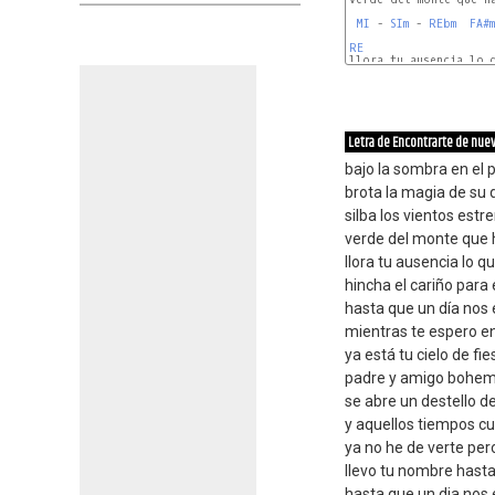
MI
 - 
SIm
 - 
REbm
FA#m
RE
llora tu ausencia lo q
SIm
Letra de Encontrarte de nue
bajo la sombra en el 
brota la magia de su d
silba los vientos est
verde del monte que h
llora tu ausencia lo 
hincha el cariño para
hasta que un día no
mientras te espero e
ya está tu cielo de fie
padre y amigo bohem
se abre un destello d
y aquellos tiempos c
ya no he de verte per
llevo tu nombre hasta
hasta que un dia no