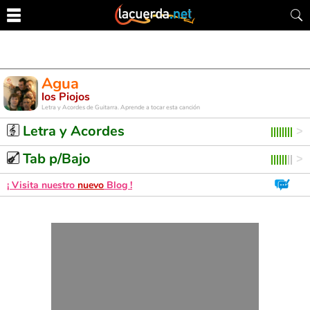
Agua
los Piojos
Letra y Acordes de Guitarra. Aprende a tocar esta canción
Letra y Acordes
Tab p/Bajo
¡ Visita nuestro
nuevo
Blog !