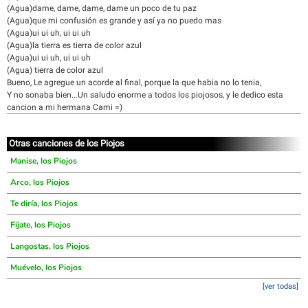
(Agua)dame, dame, dame, dame un poco de tu paz
(Agua)que mi confusión es grande y así ya no puedo mas
(Agua)ui ui uh, ui ui uh
(Agua)la tierra es tierra de color azul
(Agua)ui ui uh, ui ui uh
(Agua) tierra de color azul
Bueno, Le agregue un acorde al final, porque la que habia no lo tenia,
Y no sonaba bien...Un saludo enorme a todos los piojosos, y le dedico esta
cancion a mi hermana Cami =)
Otras canciones de los Piojos
Manise, los Piojos
Arco, los Piojos
Te diría, los Piojos
Fijate, los Piojos
Langostas, los Piojos
Muévelo, los Piojos
[ver todas]