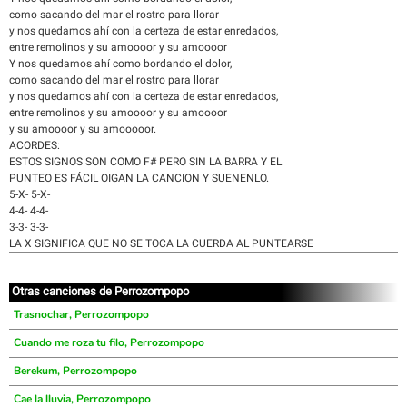
como sacando del mar el rostro para llorar
y nos quedamos ahí con la certeza de estar enredados,
entre remolinos y su amoooor y su amoooor
Y nos quedamos ahí como bordando el dolor,
como sacando del mar el rostro para llorar
y nos quedamos ahí con la certeza de estar enredados,
entre remolinos y su amoooor y su amoooor
y su amoooor y su amooooor.
ACORDES:
ESTOS SIGNOS SON COMO F# PERO SIN LA BARRA Y EL
PUNTEO ES FÁCIL OIGAN LA CANCION Y SUENENLO.
5-X- 5-X-
4-4- 4-4-
3-3- 3-3-
LA X SIGNIFICA QUE NO SE TOCA LA CUERDA AL PUNTEARSE
Otras canciones de Perrozompopo
Trasnochar, Perrozompopo
Cuando me roza tu filo, Perrozompopo
Berekum, Perrozompopo
Cae la lluvia, Perrozompopo