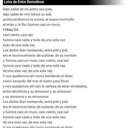
Letra de Entre Remolinos
Dejo saber en mi arena sus pies,
dejo saber en mis labios su sed,
juntos probamos la aurora, el suave murmullo
el imán y la flor, fuimos casi un muro,
F#Maj/G#
casi viento, casi sal,
fuimos casi nada y todo de una sola vez
todo de una sola vez.
Los dedos iban tanteando, entre piel y piel,
era el reconocimiento de sudores, de su nombre
y fuimos casi un muro, casi viento, casi sal
fuimos casi nada y todo de una sola vez,
de una sola vez, de una sola vez.
Y nos quedamos ahí como bordando el dolor,
como sacando del mar el rostro para llorar
y nos quedamos ahí con la certeza de estar enredados,
entre remolinos y su amoooor y su amoooor
y su amoooor y su amooooor.
Los dedos iban tanteando, entre piel y piel,
era el reconocimiento de sudores, de su nombre
y fuimos casi un muro, casi viento, casi sal
fuimos casi nada y todo de una sola vez,
de una sola vez, de una sola vez.
Y nos quedamos ahí como bordando el dolor,