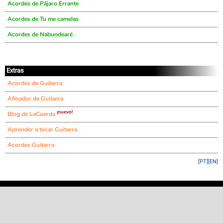
Acordes de Pájaro Errante
Acordes de Tu me camelas
Acordes de Nabundearé
Extras
Acordes de Guitarra
Afinador de Guitarra
¡nuevo!
Blog de LaCuerda
Aprender a tocar Guitarra
Acordes Guitarra
[PT]
[EN]
©
LaCuerda
.net
·
·
·
aviso legal
privacidad
contacto