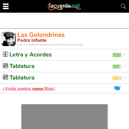
Las Golondrinas
Pedro Infante
Letra y Acordes de Guitarra. Aprende a tocar esta canción
Letra y Acordes
Tablatura
Tablatura
¡ Visita nuestro
nuevo
Blog !