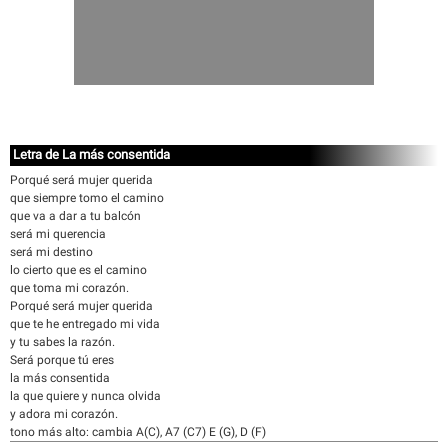
Letra de La más consentida
Porqué será mujer querida
que siempre tomo el camino
que va a dar a tu balcón
será mi querencia
será mi destino
lo cierto que es el camino
que toma mi corazón.
Porqué será mujer querida
que te he entregado mi vida
y tu sabes la razón.
Será porque tú eres
la más consentida
la que quiere y nunca olvida
y adora mi corazón.
tono más alto: cambia A(C), A7 (C7) E (G), D (F)