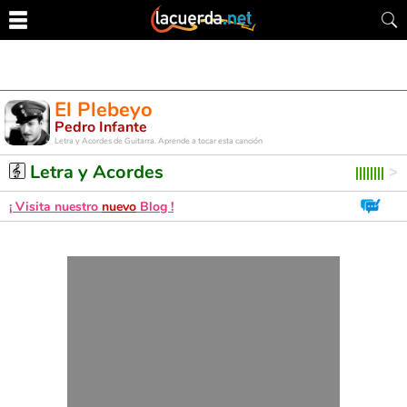
El Plebeyo
Pedro Infante
Letra y Acordes de Guitarra. Aprende a tocar esta canción
Letra y Acordes
¡ Visita nuestro
nuevo
Blog !