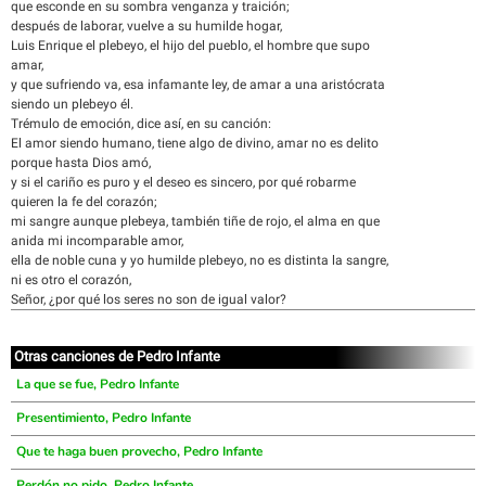
que esconde en su sombra venganza y traición;
después de laborar, vuelve a su humilde hogar,
Luis Enrique el plebeyo, el hijo del pueblo, el hombre que supo
amar,
y que sufriendo va, esa infamante ley, de amar a una aristócrata
siendo un plebeyo él.
Trémulo de emoción, dice así, en su canción:
El amor siendo humano, tiene algo de divino, amar no es delito
porque hasta Dios amó,
y si el cariño es puro y el deseo es sincero, por qué robarme
quieren la fe del corazón;
mi sangre aunque plebeya, también tiñe de rojo, el alma en que
anida mi incomparable amor,
ella de noble cuna y yo humilde plebeyo, no es distinta la sangre,
ni es otro el corazón,
Señor, ¿por qué los seres no son de igual valor?
Otras canciones de Pedro Infante
La que se fue, Pedro Infante
Presentimiento, Pedro Infante
Que te haga buen provecho, Pedro Infante
Perdón no pido, Pedro Infante