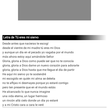
Letra de Tú eres mi siervo
Desde antes que nacieras te escogí
desde el vientre de mi madre tú eres mi Dios
y aunque un día en el pecado yo vagaba por el mundo
más ahora estoy aquí amándote Señor
Gloria, gloria a Dios como puede ser que no te conocía
gloria, gloria a Dios dame un nuevo corazón para adorarte
gloria, gloria a Dios hasta que me llegue el día de partir
He aquí mi siervo yo te sostendré
mi escogido en quién mi alma se deleita
no te aflijas ni desmayes porque yo estaré contigo
pero ten presente que en el mundo estás
He alcanzado lo que nunca imagine
una vida eterna, un lugar hermoso
un rincón allá cielo donde un día yo estaré
y a mi Cristo cara a cara le veré