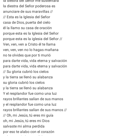
la diestra del Señor me sustentara
la diestra del Señor poderosa es
anunciare de sus maravillas //
// Esta es la Iglesia del Señor
casa de Dios, puerta del cielo
él la llamo su casa de oración
porque esta es la Iglesia del Señor
porque esta es la iglesia del Señor //
Ven, ven, ven a Cristo él te llama
ven, ven, ven no lo hagas mañana
no te olvides que por ti murió
para darte vida, vida eterna y salvación
para darte vida, vida eterna y salvación
// Su gloria cubrió los cielos
y la tierra se llenó su alabanza
su gloria cubrió los cielos
y la tierra se llenó su alabanza
Y el resplandor fue como una luz
rayos brillantes salían de sus manos
y el resplandor fue como una luz
rayos brillantes salían de sus manos //
// Oh, mi Jesús, tú eres mi guía
oh, mi Jesús, tú eres mi Dios
salvaste mi alma perdida
por eso te alabo con el corazón