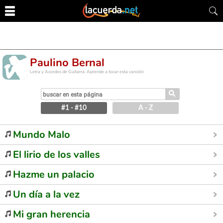
Paulino Bernal
Letra y Acordes de Guitarra. Aprende a tocar esta canción
⚲
#1 - #10
A - Z
Mundo Malo
El lirio de los valles
Hazme un palacio
Un día a la vez
Mi gran herencia