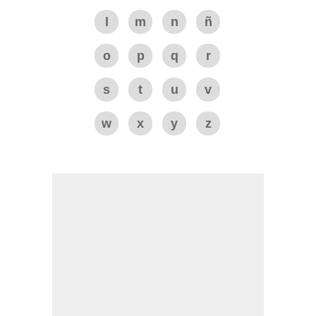
l
m
n
ñ
o
p
q
r
s
t
u
v
w
x
y
z