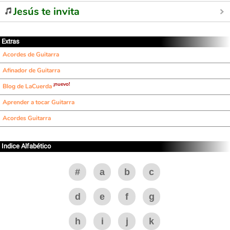
Jesús te invita
Extras
Acordes de Guitarra
Afinador de Guitarra
¡nuevo!
Blog de LaCuerda
Aprender a tocar Guitarra
Acordes Guitarra
Indice Alfabético
#
a
b
c
d
e
f
g
h
i
j
k