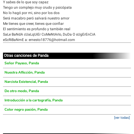
Y sabes de lo que soy capaz
Tengo un complejo muy crudo y psicópata
No lo hagó por mi, sino por los dos
Será macabro peró salvará nuestro amor
Me tienes que creer, tienes que confiar
El sentimiento es profundo y también real
SaLe BaNdA cUaLqUiEr CoMeNtArIo, DuDa O sUgErEnCiA
eScRiBaNmE a: ernesto18776@hotmail.com
Otras canciones de Panda
Señor Payaso, Panda
Nuestra Aflicción, Panda
Narcista Existencial, Panda
De otro modo, Panda
Introducción a la cartografía, Panda
Color negro pasión, Panda
[ver todas]