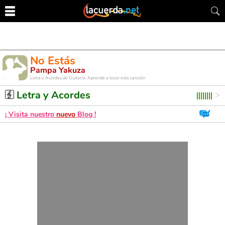
No Estás
Pampa Yakuza
Letra y Acordes de Guitarra. Aprende a tocar esta canción
Letra y Acordes
¡ Visita nuestro
nuevo
Blog !