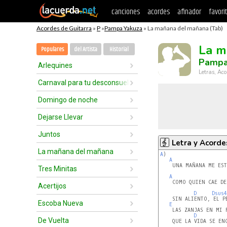
canciones
acordes
afinador
favori
Acordes de Guitarra
»
P
»
Pampa Yakuza
» La mañana del mañana (Tab)
La m
Populares
del Artista
Historial
Pampa
Arlequines
Letras, Aco
Carnaval para tu desconsuelo
Domingo de noche
Dejarse Llevar
Juntos
Letra y Acorde
La mañana del mañana
A
)

A
    UNA MAÑANA ME EST
Tres Minitas
A
    COMO QUIEN CAE DE
Acertijos
D
Dsus4
    SIN ALIENTO, EL P
Escoba Nueva
E
    LAS ZANJAS EN MI 
D
De Vuelta
    QUE LA VIDA SE EN