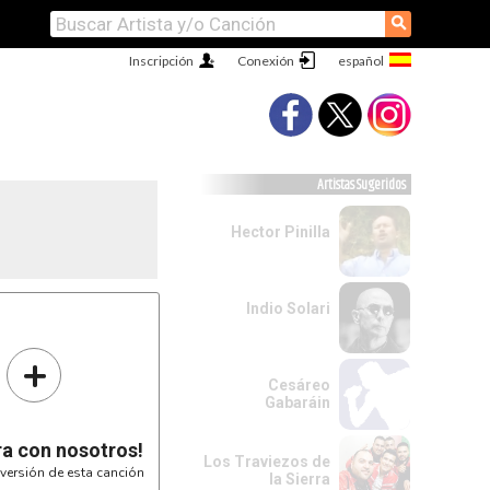
⚲
Inscripción
Conexión
Artistas Sugeridos
Hector Pinilla
Indio Solari
+
Cesáreo
Gabaráin
ra con nosotros!
Los Traviezos de
versión de esta canción
la Sierra
BA
