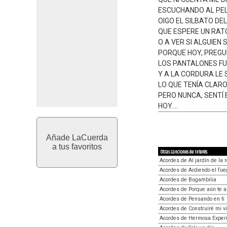
ESCUCHANDO AL PEL
OIGO EL SILBATO DE
QUE ESPERE UN RA
O A VER SI ALGUIEN 
PORQUE HOY, PREGUN
LOS PANTALONES FU
Y A LA CORDURA LE
LO QUE TENÍA CLAR
PERO NUNCA, SENTÍ
HOY....
Añade LaCuerda
a tus favoritos
Otras canciones de interés
Acordes de Al jardín de la 
Acordes de Ardiendo el fu
Acordes de Bugambilia
Acordes de Porque aún te 
Acordes de Pensando en ti
Acordes de Construiré mi v
Acordes de Hermosa Exper