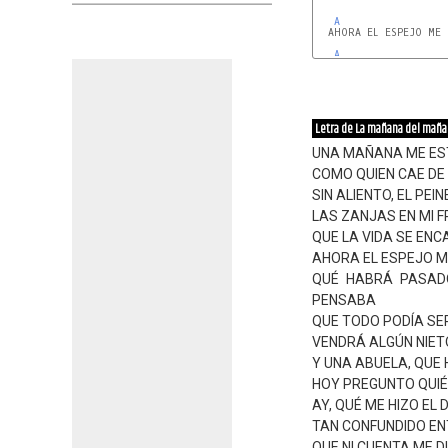
A
  AHORA EL ESPEJO ME 
A
Letra de La mañana del mañ
UNA MAÑANA ME ES
COMO QUIEN CAE DE
SIN ALIENTO, EL PE
LAS ZANJAS EN MI
QUE LA VIDA SE EN
AHORA EL ESPEJO 
QUÉ HABRÁ PASAD
PENSABA
QUE TODO PODÍA SE
VENDRÁ ALGÚN NIETO
Y UNA ABUELA, QUE 
HOY PREGUNTO QUIÉ
AY, QUÉ ME HIZO EL 
TAN CONFUNDIDO EN
QUE NI CUENTA ME D