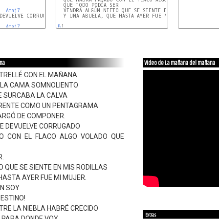
  QUE TODO PODÍA SER.

Amaj7
  VENDRÁ ALGÚN NIETO QUE SE SIENTE EN MIS RODILLAS

DEVUELVE CORRUGADO

  Y UNA ABUELA, QUE HASTA AYER FUE MI MUJER.

Amaj7
B
)

A
ana
Video de La mañana del mañana
TRELLÉ CON EL MAÑANA
 LA CAMA SOMNOLIENTO
INE SURCABA LA CALVA
 FRENTE COMO UN PENTAGRAMA
CARGÓ DE COMPONER.
ME DEVUELVE CORRUGADO
O CON EL FLACO ALGO VOLADO QUE
R.
 QUE SE SIENTE EN MIS RODILLAS
HASTA AYER FUE MI MUJER.
N SOY
DESTINO!
TRE LA NIEBLA HABRÉ CRECIDO
Extras
I PARA DONDE VOY.