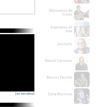
Misioneros de
Cristo
Esperanza de
vida
Jon Carlo
Manuel Carrasco
Marcos Yaroide
[ver más videos]
Carla Morrison