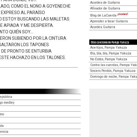
Acordes de Guitarra
ADO, COMO EL NONO A GOYENECHE
Afinador de Guitarra
L EXPRESO AL PARAÍSO
¡nuevo!
Blog de LaCuerda
TO ESTOY BUSCANDO LAS MALETAS
Aprender a tocar Guitarra
SE APIADA Y ME DESPIERTA.
Acordes Guitarra
TO QUIÉN SOY...
ERON SUBIENDO POR LA CINTURA
Otras canciones de Pampa Yakuza
 SALTARON LOS TAPONES
Acertijos, Pampa Yakuza
O DE PRONTO SE ENTURBIA
Bla, bla, bla, Pampa Yakuza
 ESTE HACHAZO EN LOS TALONES.
No Estás, Pampa Yakuza
Contra las cuerdas, Pampa Ya
Sincero Perdón, Pampa Yakuza
Domingo de noche, Pampa Yak
república
ego medley
amo
ida
iencia