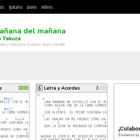
tos
guitarra
piano
videos
añana del mañana
 Yakuza
rdes y Tabs para Guitarra, Bajo y Ukulele
s
Letra y Acordes
A
)

Amaj7
A
RELLÉ CON EL MAÑANA

    UNA MAÑANA ME ESTRELLÉ CON EL MAÑANA

    COMO QUIEN CAE DE LA CAMA SOMNOLIENTO

Amaj7
D
A
 LA CAMA SOMNOLIENTO

    SIN ALIENTO, EL PEINE SURCABA LA CALVA

E
D
Dsus4
A
    LAS ZANJAS EN MI FRENTE COMO UN PENTAGRAMA

EINE SURCABA LA CALVA

D
A
    QUE LA VIDA SE ENCARGÓ DE COMPONER.

¡Colabo
FRENTE COMO UN PENTAGRAMA

A
Envíanos tu 
CARGÓ DE COMPONER.

  AHORA EL ESPEJO ME DEVUELVE CORRUGADO

  QUÉ HABRÁ PASADO CON EL FLACO ALGO VOLADO QUE PENSA