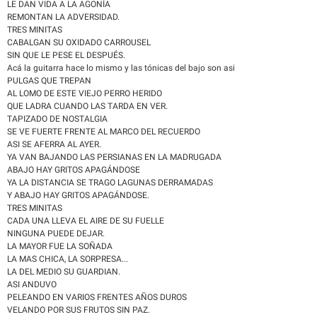
LE DAN VIDA A LA AGONÍA
REMONTAN LA ADVERSIDAD.
TRES MINITAS
CABALGAN SU OXIDADO CARROUSEL
SIN QUE LE PESE EL DESPUÉS.
Acá la guitarra hace lo mismo y las tónicas del bajo son asi
PULGAS QUE TREPAN
AL LOMO DE ESTE VIEJO PERRO HERIDO
QUE LADRA CUANDO LAS TARDA EN VER.
TAPIZADO DE NOSTALGIA
SE VE FUERTE FRENTE AL MARCO DEL RECUERDO
ASI SE AFERRA AL AYER.
YA VAN BAJANDO LAS PERSIANAS EN LA MADRUGADA
ABAJO HAY GRITOS APAGÁNDOSE
YA LA DISTANCIA SE TRAGO LAGUNAS DERRAMADAS
Y ABAJO HAY GRITOS APAGÁNDOSE.
TRES MINITAS
CADA UNA LLEVA EL AIRE DE SU FUELLE
NINGUNA PUEDE DEJAR.
LA MAYOR FUE LA SOÑADA
LA MAS CHICA, LA SORPRESA...
LA DEL MEDIO SU GUARDIAN.
ASI ANDUVO
PELEANDO EN VARIOS FRENTES AÑOS DUROS
VELANDO POR SUS FRUTOS SIN PAZ.