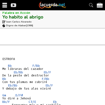
Palabra en Acción
Yo habito al abrigo
Juan Carlos Alvarado
Digno de Alabar
[1986]
ESTROFA

Bb
F/Bb
Me libraras del cazador

Eb/Bb
Eb/F
Bb
F/Bb
Con tus plumas me cubriré

Eb/Bb
Eb/F
Y debajo de tus alas viviré

Gm
D/F#
Bb/F
C7/E
Eb