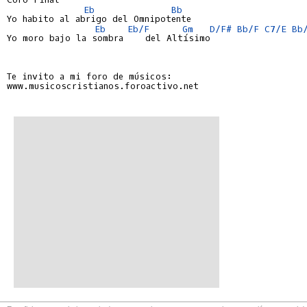
Eb
Bb
Yo habito al abrigo del Omnipotente

Eb
Eb/F
Gm
D/F#
Bb/F
C7/E
Bb
Yo moro bajo la sombra    del Altísimo

Te invito a mi foro de músicos:

www.musicoscristianos.foroactivo.net
