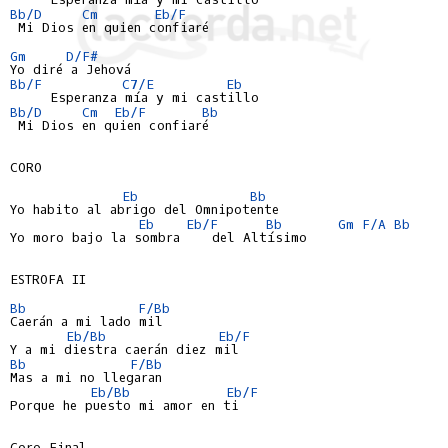
Bb/D
Cm
Eb/F
 Mi Dios en quien confiaré

Gm
D/F#
Bb/F
C7/E
Eb
Bb/D
Cm
Eb/F
Bb
 Mi Dios en quien confiaré

CORO

Eb
Bb
Yo habito al abrigo del Omnipotente

Eb
Eb/F
Bb
Gm
F/A
Bb
Yo moro bajo la sombra    del Altísimo

ESTROFA II

Bb
F/Bb
Caerán a mi lado mil

Eb/Bb
Eb/F
Bb
F/Bb
Mas a mi no llegaran

Eb/Bb
Eb/F
Porque he puesto mi amor en ti

Coro Final
