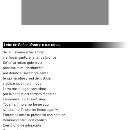
Letra de Señor llévame a tus atrios
Señor llévame a tus atrios
y al lugar santo, al altar de bronce
Señor tu rostro quiero ver
pásame la muchedumbre
por donde el sacerdote canta
tengo hambre y sed de justicia
y solo encuentro un lugar
lle-va-me al lugar santísimo
por la sangre del cordero redentor
lle-va-me al lugar santísimo
Tócame, límpiame, heme aquí
/// tócame, límpiame, heme aqui ///
Entramos ante tu presencia con cantico
Venimos ante ti con cantico
Eres digno de adoración