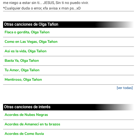
me niego a estar sin ti... JESUS, Sin ti no puedo vivir.
*Cualquier duda o error, xfa avisa x msn ps...xD
Otras canciones de Olga Tañon
Flaca o gordita, Olga Tañon
Como en Las Vegas, Olga Tañon
Asi es la vida, Olga Tañon
Basta Ya, Olga Tañon
Tu Amor, Olga Tañon
Mentiroso, Olga Tañon
[ver todas]
Otras canciones de interés
Acordes de Nubes Negras
Acordes de Amanecí en tu brazos
Acordes de Como lluvia