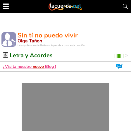
Sin tí no puedo vivir
Olga Tañon
Letra y Acordes de Guitarra. Aprende a tocar esta canción
Letra y Acordes
¡ Visita nuestro
nuevo
Blog !