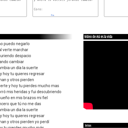
Coro:

Am
Em
Am
Video de Asi es la vida
no puedo negarlo
l verte marchar
uriendo despacio
rando cambiar
ambia un día la suerte
 y hoy tu quieres regresar
anan y otros pierden
ererte y hoy tu pierdes mucho mas
rró mis heridas y fui descubriendo
sueño en mis brazos mi fiel
ncero que tú no me das
ambia un dia la suerte
 y hoy tu quieres regresar
nan y otros pierden yo perdí
Extras
hoy tu pierdes mucho más.