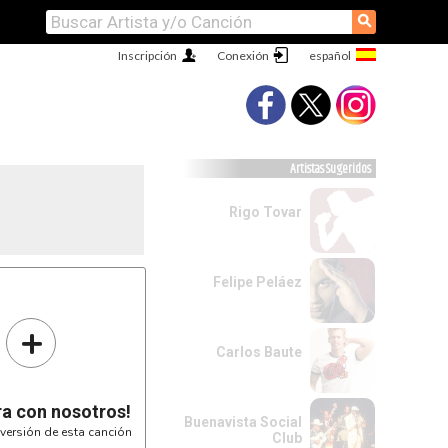
⚲
Inscripción
Conexión
Artistas Sugeridos
Rigo Tovar
Felipe Peláez
+
Carlos Baute
ra con nosotros!
Buenavista Social
versión de esta canción
Club