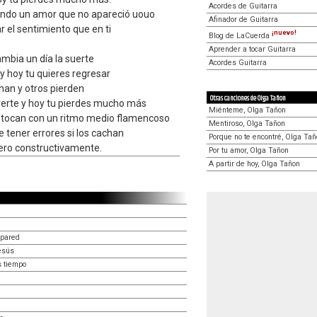
Acordes de Guitarra
ando un amor que no apareció uouo
Afinador de Guitarra
r el sentimiento que en ti
¡nuevo!
Blog de LaCuerda
Aprender a tocar Guitarra
ambia un día la suerte
Acordes Guitarra
 y hoy tu quieres regresar
anan y otros pierden
Otras canciones de Olga Tañon
ererte y hoy tu pierdes mucho más
Miénteme, Olga Tañon
 le tocan con un ritmo medio flamencoso
Mentiroso, Olga Tañon
de tener errores si los cachan
Porque no te encontré, Olga Ta
pero constructivamente.
Por tu amor, Olga Tañon
A partir de hoy, Olga Tañon
 pared
esús
 tiempo