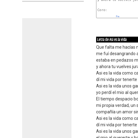
Coro:

Em
Letra de Asi es la vida
Que falta me hacías 
me fuí desangrando a
estaba en pedazos m
y ahora tu vuelves ju
Asi es la vida como c
dí mi vida por tenerte
Asi es la vida unos g
yo perdí el mio al qu
El tiempo despacio bo
mi propia verdad, un 
compañía un amor si
Asi es la vida como c
dí mi vida por tenerte
Asi es la vida unos ga
el mio al quererte y 