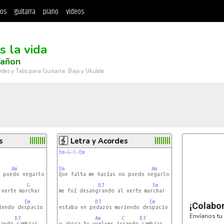
tos
guitarra
piano
videos
s la vida
Tañon
rdes y Tabs para Guitarra, Bajo y Ukulele
s
Letra y Acordes
Em
-
G
-
C
-
Em
Am
Em
Am
 puedo negarlo

Que falta me hacías no puedo negarlo

G
B7
Em
verte marchar

me fuí desangrando al verte marchar

Em
B7
Em
¡Colabo
iendo despacio

estaba en pedazos muriendo despacio

Envíanos tu 
B7
Am
C
B7
ando cambiar

y ahora tu vuelves jurando cambiar
