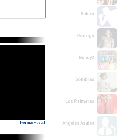
Sahiro
Rodrigo
Bandy2
Sombras
Los Palmeras
[ver más videos]
Angeles Azules