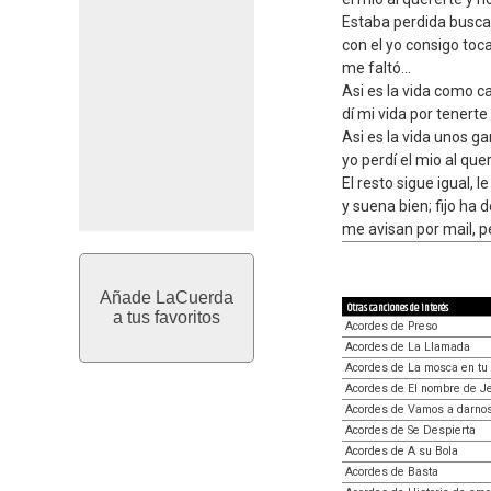
Estaba perdida busc
con el yo consigo toca
me faltó...
Asi es la vida como c
dí mi vida por tenerte
Asi es la vida unos g
yo perdí el mio al qu
El resto sigue igual,
y suena bien; fijo ha 
me avisan por mail, 
Añade LaCuerda
Otras canciones de interés
a tus favoritos
Acordes de Preso
Acordes de La Llamada
Acordes de La mosca en tu
Acordes de El nombre de J
Acordes de Vamos a darnos
Acordes de Se Despierta
Acordes de A su Bola
Acordes de Basta