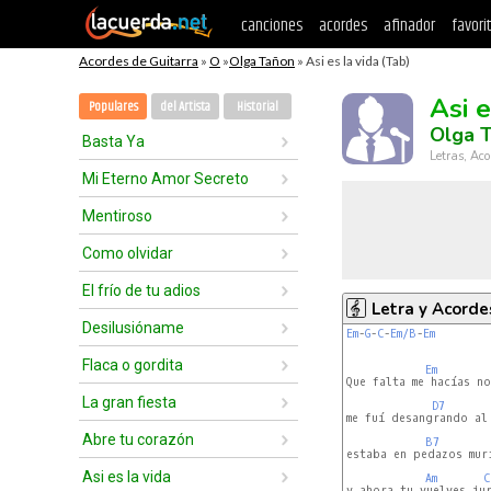
canciones
acordes
afinador
favori
Acordes de Guitarra
»
O
»
Olga Tañon
» Asi es la vida (Tab)
Asi e
Populares
del Artista
Historial
Olga 
Basta Ya
Letras, Aco
Mi Eterno Amor Secreto
Mentiroso
Como olvidar
El frío de tu adios
Letra y Acorde
Desilusióname
Em
-
G
-
C
-
Em/B
-
Em
Flaca o gordita
Em
Que falta me hacías no
La gran fiesta
D7
me fuí desangrando al 
Abre tu corazón
B7
estaba en pedazos mur
Asi es la vida
Am
C
y ahora tu vuelves jur