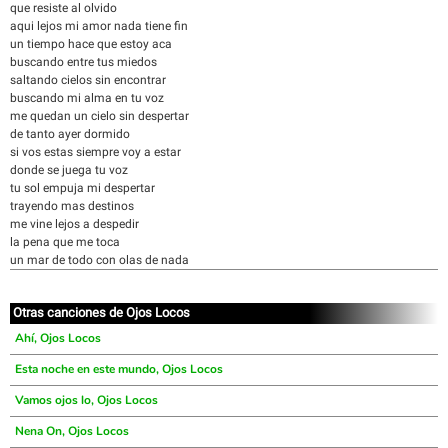
que resiste al olvido
aqui lejos mi amor nada tiene fin
un tiempo hace que estoy aca
buscando entre tus miedos
saltando cielos sin encontrar
buscando mi alma en tu voz
me quedan un cielo sin despertar
de tanto ayer dormido
si vos estas siempre voy a estar
donde se juega tu voz
tu sol empuja mi despertar
trayendo mas destinos
me vine lejos a despedir
la pena que me toca
un mar de todo con olas de nada
Otras canciones de Ojos Locos
Ahí, Ojos Locos
Esta noche en este mundo, Ojos Locos
Vamos ojos lo, Ojos Locos
Nena On, Ojos Locos