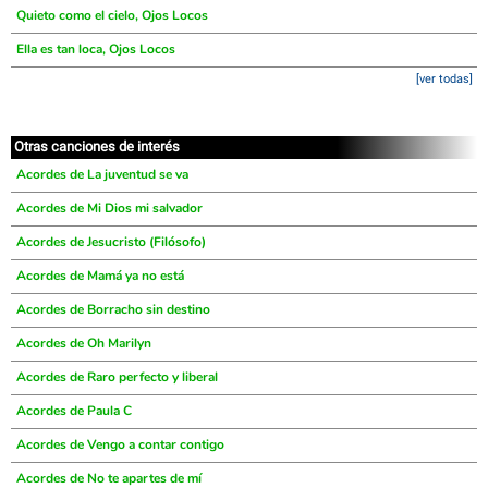
Quieto como el cielo, Ojos Locos
Ella es tan loca, Ojos Locos
[ver todas]
Otras canciones de interés
Acordes de La juventud se va
Acordes de Mi Dios mi salvador
Acordes de Jesucristo (Filósofo)
Acordes de Mamá ya no está
Acordes de Borracho sin destino
Acordes de Oh Marilyn
Acordes de Raro perfecto y liberal
Acordes de Paula C
Acordes de Vengo a contar contigo
Acordes de No te apartes de mí