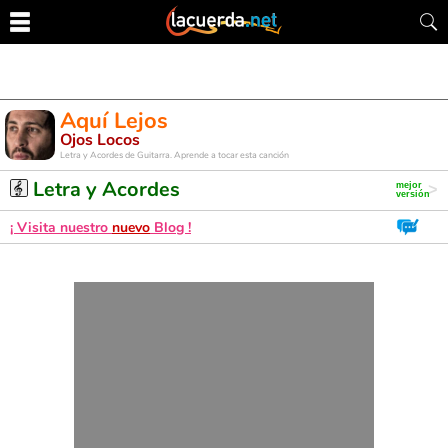
Aquí Lejos
Ojos Locos
Letra y Acordes de Guitarra. Aprende a tocar esta canción
Letra y Acordes
¡ Visita nuestro
nuevo
Blog !