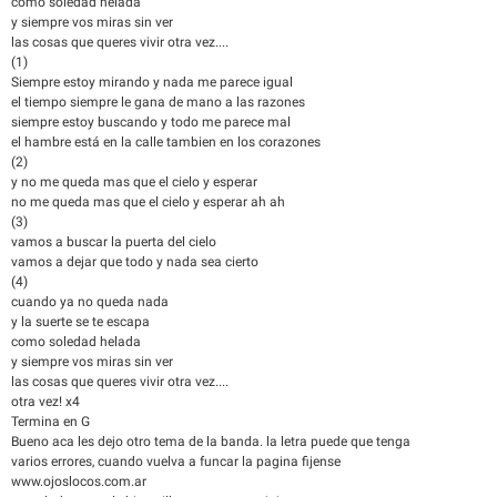
como soledad helada
y siempre vos miras sin ver
las cosas que queres vivir otra vez....
(1)
Siempre estoy mirando y nada me parece igual
el tiempo siempre le gana de mano a las razones
siempre estoy buscando y todo me parece mal
el hambre está en la calle tambien en los corazones
(2)
y no me queda mas que el cielo y esperar
no me queda mas que el cielo y esperar ah ah
(3)
vamos a buscar la puerta del cielo
vamos a dejar que todo y nada sea cierto
(4)
cuando ya no queda nada
y la suerte se te escapa
como soledad helada
y siempre vos miras sin ver
las cosas que queres vivir otra vez....
otra vez! x4
Termina en G
Bueno aca les dejo otro tema de la banda. la letra puede que tenga
varios errores, cuando vuelva a funcar la pagina fijense
www.ojoslocos.com.ar