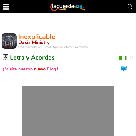
Inexplicable
Oasis Ministry
Letra y Acordes de Guitarra. Aprende a tocar esta canción
Letra y Acordes
¡ Visita nuestro
nuevo
Blog !