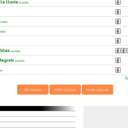
la lluvia
acordes
cordes
ordes
ñitas
acordes
 Magreb
acordes
es
[
Ver Nuevas
Pedir Canción
Enviar Canción