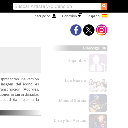
⚲
Inscripción
Conexión
Artistas Sugeridos
Enjambre
espresentan una versión
Los Huayra
a imagen del icono es
ranscripción (Acordes,
ersiones están ordenadas
alidad (la mejor a la
Manuel García
Ciro y los Persas