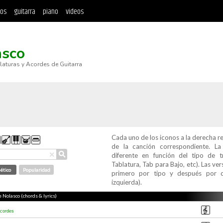
tos
guitarra
piano
videos
asco
blaturas y Acordes de Guitarra
Cada uno de los iconos a la derecha r
de la canción correspondiente. L
⚲
×
diferente en función del tipo de t
Tablatura, Tab para Bajo, etc). Las v
ético
Popularidad
primero por tipo y después por c
izquierda).
e Nolasco (chords & lyrics)
cordes