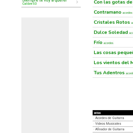
Siempre te voy a querer
Con las gotas de 
Calibre 50
Contramano
acordes
Cristales Rotos
a
Dulce Soledad
ac
Frío
acordes
Las cosas peque
Los vientos del
Tus Adentros
acord
extras
·
Acordes de Guitarra
·
Videos Musicales
·
Afinador de Guitarra