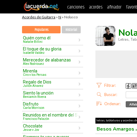
canciones
acordes
afinador
favori
Acordes de Guitarra
»
N
» Nolasco
Nol
Populares
Historial
Quién como él
Letras, Ta
Natalie Billini
El toque de su gloria
Isabelle Valdez
Merecedor de alabanzas
Alex Rodriguez
Mirenla
Ciro y los Persas
Regalo de Dios
Filtrar:
Julion Alvarez
Siento la unción
Buscar:
Benjamín Rivera
Ordenar:
Disfruto
Alfab
Carla Morrison
Reunidos en el nombre del Señor
Francisco Palazón
letras, tablaturas y acordes d
Chocolate
Besos Amargos
Jesse y Joy
a