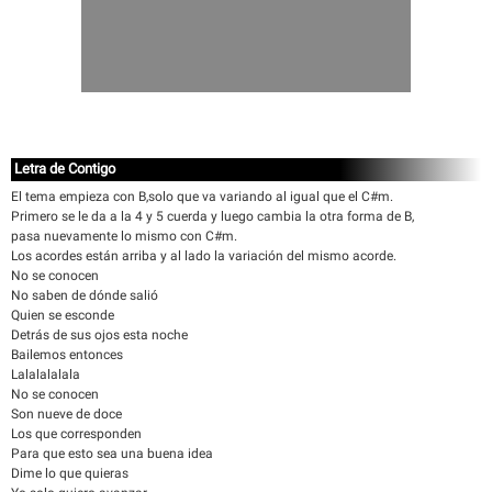
Letra de Contigo
El tema empieza con B,solo que va variando al igual que el C#m.
Primero se le da a la 4 y 5 cuerda y luego cambia la otra forma de B,
pasa nuevamente lo mismo con C#m.
Los acordes están arriba y al lado la variación del mismo acorde.
No se conocen
No saben de dónde salió
Quien se esconde
Detrás de sus ojos esta noche
Bailemos entonces
Lalalalalala
No se conocen
Son nueve de doce
Los que corresponden
Para que esto sea una buena idea
Dime lo que quieras