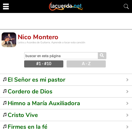
Nico Montero
Letra y Acordes de Guitarra. Aprende a tocar esta canción
⚲
#1 - #10
A - Z
El Señor es mi pastor
Cordero de Dios
Himno a María Auxiliadora
Cristo Vive
Firmes en la fé