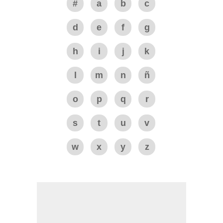
#
a
b
c
d
e
f
g
h
i
j
k
l
m
n
ñ
o
p
q
r
s
t
u
v
w
x
y
z