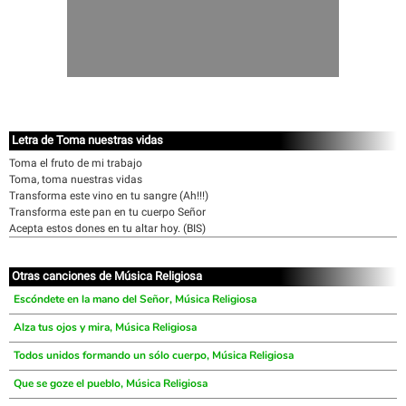
Letra de Toma nuestras vidas
Toma el fruto de mi trabajo
Toma, toma nuestras vidas
Transforma este vino en tu sangre (Ah!!!)
Transforma este pan en tu cuerpo Señor
Acepta estos dones en tu altar hoy. (BIS)
Otras canciones de Música Religiosa
Escóndete en la mano del Señor, Música Religiosa
Alza tus ojos y mira, Música Religiosa
Todos unidos formando un sólo cuerpo, Música Religiosa
Que se goze el pueblo, Música Religiosa