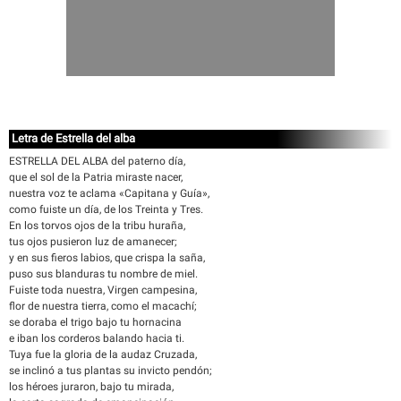
Letra de Estrella del alba
ESTRELLA DEL ALBA del paterno día,
que el sol de la Patria miraste nacer,
nuestra voz te aclama «Capitana y Guía»,
como fuiste un día, de los Treinta y Tres.
En los torvos ojos de la tribu huraña,
tus ojos pusieron luz de amanecer;
y en sus fieros labios, que crispa la saña,
puso sus blanduras tu nombre de miel.
Fuiste toda nuestra, Virgen campesina,
flor de nuestra tierra, como el macachí;
se doraba el trigo bajo tu hornacina
e iban los corderos balando hacia ti.
Tuya fue la gloria de la audaz Cruzada,
se inclinó a tus plantas su invicto pendón;
los héroes juraron, bajo tu mirada,