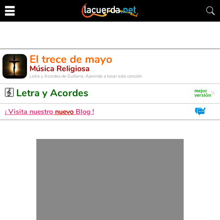
El trece de mayo
Música Religiosa
Letra y Acordes de Guitarra. Aprende a tocar esta canción
Letra y Acordes
¡ Visita nuestro
nuevo
Blog !