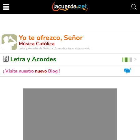
Yo te ofrezco, Señor
Música Católica
Letra y Acordes de Guitarra. Aprende a tocar esta canción
Letra y Acordes
¡ Visita nuestro
nuevo
Blog !