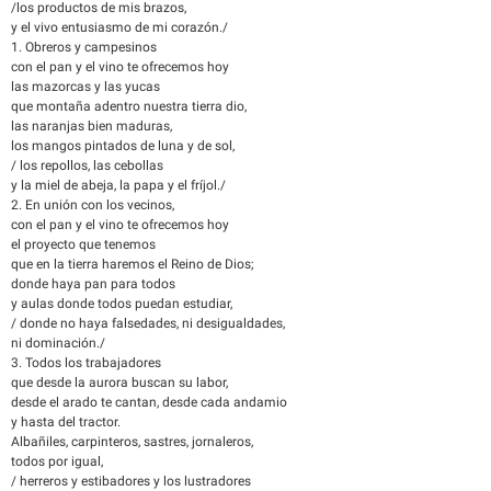
/los productos de mis brazos,
y el vivo entusiasmo de mi corazón./
1. Obreros y campesinos
con el pan y el vino te ofrecemos hoy
las mazorcas y las yucas
que montaña adentro nuestra tierra dio,
las naranjas bien maduras,
los mangos pintados de luna y de sol,
/ los repollos, las cebollas
y la miel de abeja, la papa y el fríjol./
2. En unión con los vecinos,
con el pan y el vino te ofrecemos hoy
el proyecto que tenemos
que en la tierra haremos el Reino de Dios;
donde haya pan para todos
y aulas donde todos puedan estudiar,
/ donde no haya falsedades, ni desigualdades,
ni dominación./
3. Todos los trabajadores
que desde la aurora buscan su labor,
desde el arado te cantan, desde cada andamio
y hasta del tractor.
Albañiles, carpinteros, sastres, jornaleros,
todos por igual,
/ herreros y estibadores y los lustradores