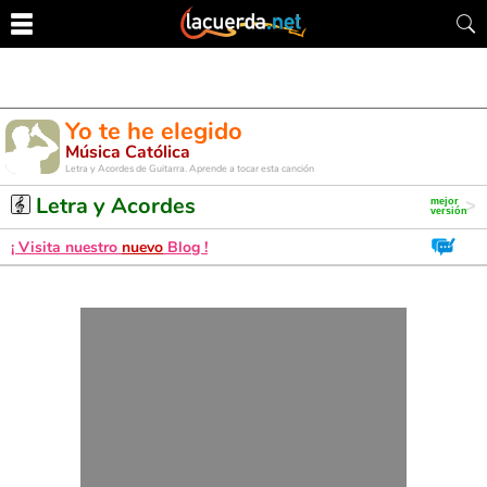
Yo te he elegido
Música Católica
Letra y Acordes de Guitarra. Aprende a tocar esta canción
Letra y Acordes
¡ Visita nuestro
nuevo
Blog !