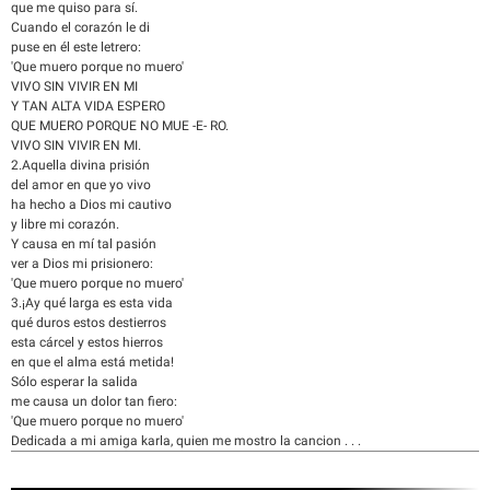
que me quiso para sí.
Cuando el corazón le di
puse en él este letrero:
'Que muero porque no muero'
VIVO SIN VIVIR EN MI
Y TAN ALTA VIDA ESPERO
QUE MUERO PORQUE NO MUE -E- RO.
VIVO SIN VIVIR EN MI.
2.Aquella divina prisión
del amor en que yo vivo
ha hecho a Dios mi cautivo
y libre mi corazón.
Y causa en mí tal pasión
ver a Dios mi prisionero:
'Que muero porque no muero'
3.¡Ay qué larga es esta vida
qué duros estos destierros
esta cárcel y estos hierros
en que el alma está metida!
Sólo esperar la salida
me causa un dolor tan fiero:
'Que muero porque no muero'
Dedicada a mi amiga karla, quien me mostro la cancion . . .