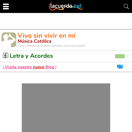
Vivo sin vivir en mí
Música Católica
Letra y Acordes de Guitarra. Aprende a tocar esta canción
Letra y Acordes
¡ Visita nuestro
nuevo
Blog !