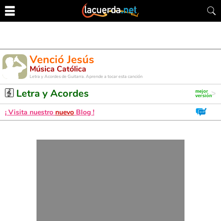
Venció Jesús
Música Católica
Letra y Acordes de Guitarra. Aprende a tocar esta canción
Letra y Acordes
¡ Visita nuestro
nuevo
Blog !